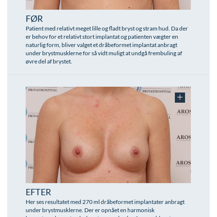
Modelopskrivning
Lunge-astma-allergi
Ar og strækmærker
Udskrivelse
Kontakt os & Find vej
Vores mål
FØR
Plasmaprodukter i æstetisk, kosmetisk og anti-
Mave-tarm kirurgi
Uønsket hårvækst
Kvalitet og patienttilfredshed
Patient med relativt meget lille og fladt bryst og stram hud. Da der
aging medicin
er behov for et relativt stort implantat og patienten vægter en
naturlig form, bliver valget et dråbeformet implantat anbragt
Menopause- og hormonterapi
Hårtab
Nyttige links
Prisliste
under brystmusklerne for så vidt muligt at undgå frembuling af
øvre del af brystet.
Neurologi (hjerne-nervesygdomme)
Aldersprægede håndrygge
Parkering og opladning på AROS Privathospital
Skriv dig op
Onkologi (kræftsygdomme)
Kropsforyngelse og opstramning
Persondatapolitik på AROS
Plastikkirurgi (rekonstruktiv)
Intim konturering/foryngelse
Rygepolitik
Reumatologi (gigtsygdomme)
Mandlig genitalområde - forskønnelse
Samarbejde mellem specialer
Svedproblemer
Kosmetisk Plastikkirurgi
Sengestuer
Søvn
Kæbekirurgi
Standardbetingelser for privatbetalte
operationer
Thoraxkirurgi (slipping rib)
Skræddersyede dropbehandlinger
Ventetid i det offentlige - Frit sygehusvalg
EFTER
Ultralydsscanning
Før / efter billeder
Her ses resultatet med 270 ml dråbeformet implantater anbragt
under brystmusklerne. Der er opnået en harmonisk
Urologi (Urinvejssygdomme)