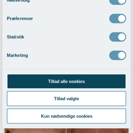
Brystløft
Præferencer
Vis behandlingseksempler
>
Statistik
Marketing
Tillad alle cookies
Brystløft og BFO med implantater
Tillad valgte
Vis behandlingseksempler
>
Kun nødvendige cookies