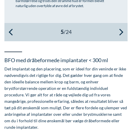
barmstørrelse og trods den stramme hud er formen blevet
naturlig uden overfylde af øvre del af brystet.
Øre-næse-hals
BFO med dråbeformede implantater < 300 ml
Det implantat og den placering, som er ideel for din veninde er ikke
nødvendigvis det rigtige for dig. Det gælder hver gang om at finde
den ideelle balance mellem krop og barm, og enhver
brystforstørrende operation er en fuldstændig individuel
procedure. Vi gør alt for at råde og vejlede dig ud fra vores
mangeårige, professionelle erfaring, således at resultatet bliver så
tæt på dit ønskemål som muligt. Der er flere fordele og ulemper ved
anbringelse af implantater over eller under brystmusklerne samt
om du i forhold til dine ønskemål bør vælge dråbeformede eller
runde implantater.