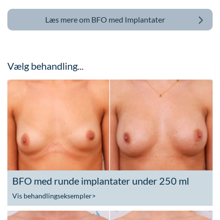
Læs mere om
BFO med Implantater
Vælg behandling...
BFO med runde implantater under 250 ml
Vis behandlingseksempler
>