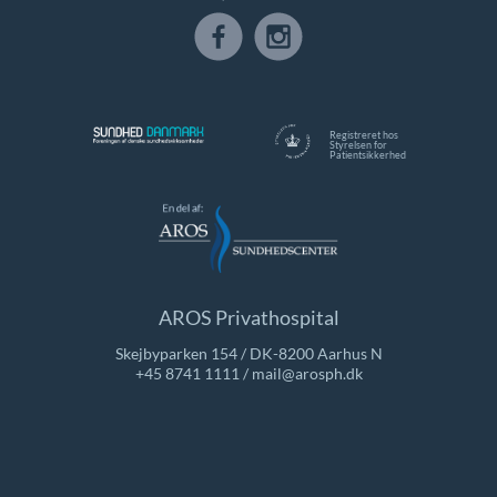
Registreret hos
Styrelsen for
Patientsikkerhed
AROS Privathospital
Skejbyparken 154 / DK-8200 Aarhus N
+45 8741 1111
/
mail@arosph.dk