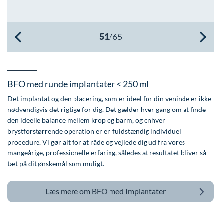
Øre-næse-hals
BFO med runde implantater < 250 ml
Det implantat og den placering, som er ideel for din veninde er ikke
nødvendigvis det rigtige for dig. Det gælder hver gang om at finde
den ideelle balance mellem krop og barm, og enhver
brystforstørrende operation er en fuldstændig individuel
procedure. Vi gør alt for at råde og vejlede dig ud fra vores
mangeårige, professionelle erfaring, således at resultatet bliver så
tæt på dit ønskemål som muligt.
Læs mere om
BFO med Implantater