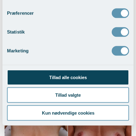
Brystløft
Vis behandlingseksempler
>
Præferencer
Statistik
Marketing
Tillad alle cookies
Brystløft og BFO med implantater
Vis behandlingseksempler
>
Tillad valgte
Kun nødvendige cookies