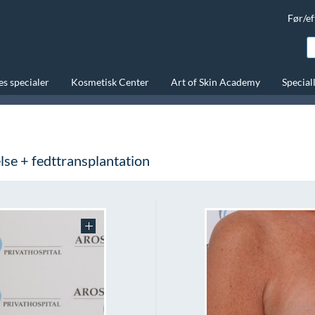
Før/ef
s specialer
Kosmetisk Center
Art of Skin Academy
Special
else + fedttransplantation