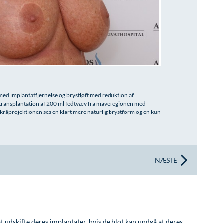
med implantatfjernelse og brystløft med reduktion af
 transplantation af 200 ml fedtvæv fra maveregionen med
kråprojektionen ses en klart mere naturlig brystform og en kun
NÆSTE
t udskifte deres implantater, hvis de blot kan undgå at deres