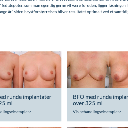
” fedtdepoter, som man egentlig gerne vil være foruden, ligger løsningen
nge år” siden brystforstørrelsen bliver resultatet optimalt ved et samtidig
d runde implantater
BFO med runde implan
25 ml
over 325 ml
ndlingseksempler
>
Vis behandlingseksempler
>