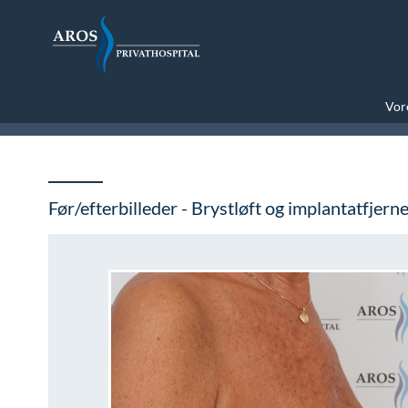
Vore
Før/efterbilleder - Brystløft og implantatfjern