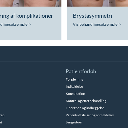
ing af komplikationer
Brystasymmetri
ndlingseksempler
>
Vis behandlingseksempler
>
Patientforløb
Forplejning
Indkaldelse
Konsultation
Kontrol og efterbehandling
Operation og indlæggelse
rapi
Patientudtalelser og anmeldelser
e)
Sengestuer