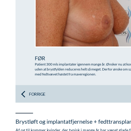
FØR
Patient 300 mls implantater igennem mange år. Ønsker nu at k
uden at brystfylden reduceres helt så meget. Derfor ønske om s
med fedtvævet høstet fra maveregionen.
FORRIGE
Brystløft og implantatfjernelse + fedttranspla
Af og til kommer kvinder, der typisk i mange år har været glade f