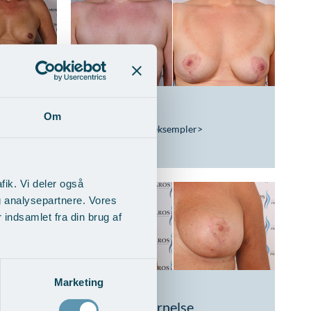
ntation
Brystløft
Om
Vis behandlingseksempler
>
fik. Vi deler også
g analysepartnere. Vores
indsamlet fra din brug af
Marketing
ing af
Brystløft og
implantatfjernelse