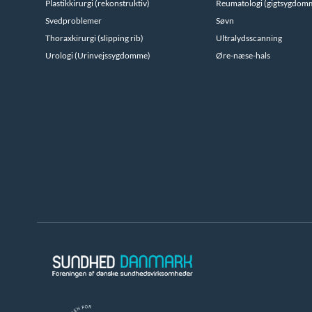
Plastikkirurgi (rekonstruktiv)
Reumatologi (gigtsygdom
Svedproblemer
Søvn
Thoraxkirurgi (slipping rib)
Ultralydsscanning
Urologi (Urinvejssygdomme)
Øre-næse-hals