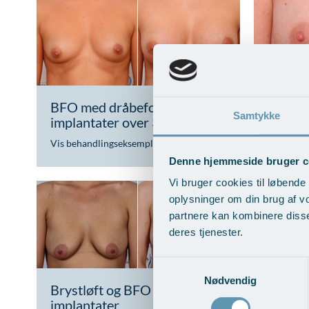
BFO med dråbeformede
BFO me
Samtykke
implantater over 300 ml
implan
Vis behandlingseksempler
>
Vis beha
Denne hjemmeside bruger c
Vi bruger cookies til løbende 
oplysninger om din brug af v
partnere kan kombinere disse
deres tjenester.
Samtykkevalg
Nødvendig
Brystløft og BFO med
Brystl
implantater
fedttr