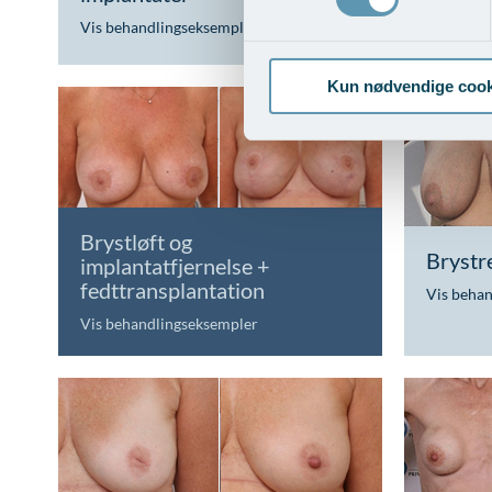
Vis behandlingseksempler
>
Vis beha
Kun nødvendige cook
Brystløft og
Brystr
implantatfjernelse +
fedttransplantation
Vis beha
Vis behandlingseksempler