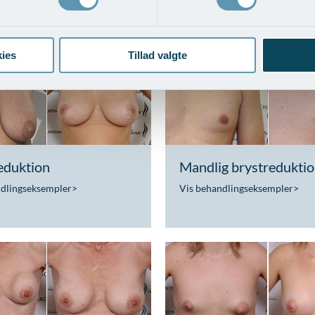
ndlingseksempler
>
Vis behandlingseksempler
>
ies
Tillad valgte
eduktion
Mandlig brystredukti
ndlingseksempler
>
Vis behandlingseksempler
>