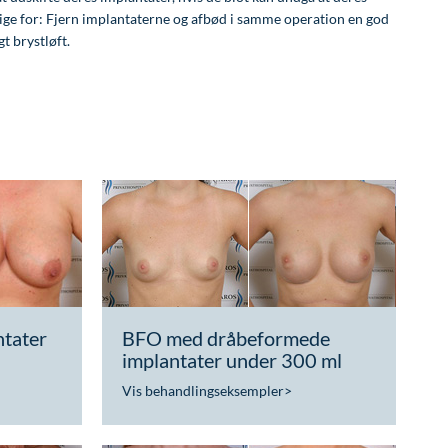
 lige for: Fjern implantaterne og afbød i samme operation en god
t brystløft.
tater
BFO med dråbeformede
implantater under 300 ml
Vis behandlingseksempler
>