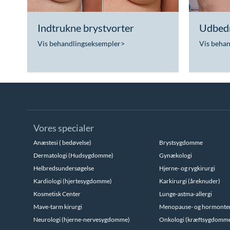
Indtrukne brystvorter
Udbedr
Vis behandlingseksempler
>
Vis beha
Vores specialer
Anæstesi ( bedøvelse)
Brystsygdomme
Dermatologi (Hudsygdomme)
Gynækologi
Helbredsundersøgelse
Hjerne- og rygkirurgi
Kardiologi (hjertesygdomme)
Karkirurgi (åreknuder)
Kosmetisk Center
Lunge-astma-allergi
Mave-tarm kirurgi
Menopause- og hormonte
Neurologi (hjerne-nervesygdomme)
Onkologi (kræftsygdomm