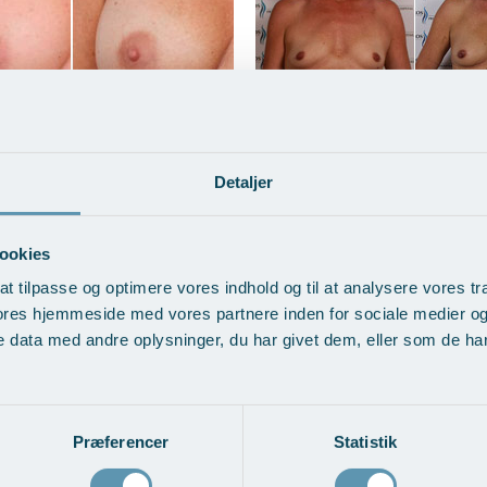
d udskiftning af
BFO med fedttranspla
Detaljer
tater
Vis behandlingseksempler
>
ndlingseksempler
>
ookies
at tilpasse og optimere vores indhold og til at analysere vores tra
ores hjemmeside med vores partnere inden for sociale medier o
 data med andre oplysninger, du har givet dem, eller som de har 
Præferencer
Statistik
øft og BFO med
Brystløft med udskiftn
ansplantation
brystimplantater