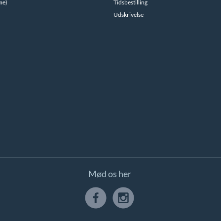
me)
Tidsbestilling
Udskrivelse
Mød os her