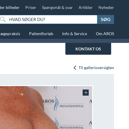
ter billeder
Priser
Spørgsmål & svar
Artikler
Nyheder
SØG
lægepraksis
Patientforløb
Info & Service
Om AROS
KONTAKT OS
Til gallerioversigten