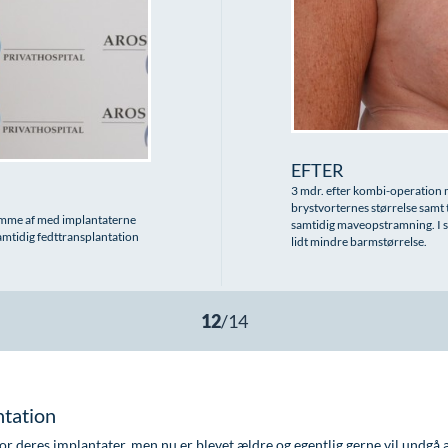
EFTER
3 mdr. efter kombi-operation 
brystvorternes størrelse samt
omme af med implantaterne
samtidig maveopstramning. I s
amtidig fedttransplantation
lidt mindre barmstørrelse.
ntation
or deres implantater, men nu er blevet ældre og egentlig gerne vil undgå a