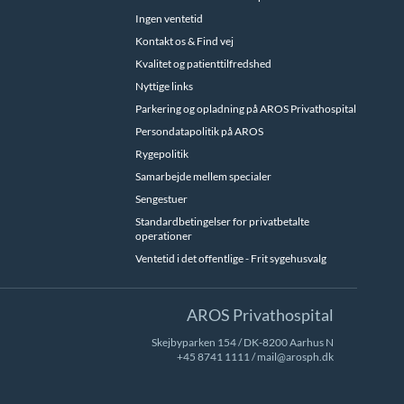
Ingen ventetid
Kontakt os & Find vej
Kvalitet og patienttilfredshed
Nyttige links
Parkering og opladning på AROS Privathospital
Persondatapolitik på AROS
Rygepolitik
Samarbejde mellem specialer
Sengestuer
Standardbetingelser for privatbetalte
operationer
Ventetid i det offentlige - Frit sygehusvalg
AROS Privathospital
Skejbyparken 154 / DK-8200 Aarhus N
+45 8741 1111
/
mail@arosph.dk