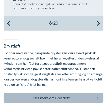
Bemærk at brystvorterne også kan reduceres i størrelse til et
Øre-næse-hals
bedre match med bryststørrelsen
Brystløft
Kvinder med slappe, hængende bryster kan være svært psykisk
generet og endog socialt hæmmet heraf, og efterundersøgelser af
kvinder, som har fået foretaget brystløft og opnået mere
velformede bryster, påviser stor patienttilfredshed. Tilstanden
opstår typisk som følge af vægttab eller efter amning, og hos mange
kan der være en endog stor disharmoni imellem en i øvrigt velholdt
krop og en "slidt", trist barm.
Læs mere om
Brystløft