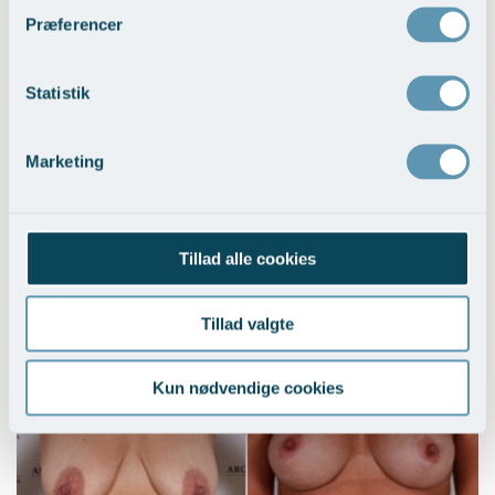
Præferencer
Statistik
Marketing
Brystløft og BFO med implantater
Tillad alle cookies
Vis behandlingseksempler
>
Tillad valgte
Kun nødvendige cookies