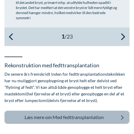
til det andet bryst, primært mhp. at udfylde hulheden opadtil i
Øre-næse-hals
brystet. Det har medført at det venstre bryst er lidt mere fyldigt og
dermed hænger mindre, hvilket medvirker til den bedrede
symmetri
Rekonstruktion med fedttransplantation
De senere års fremskridt inden for fedttransplantationsteknikken
har nu muliggjort genopbygning et bryst helt eller delvist ved
”flytning af fedt”. Vi kan altså både genopbygge et helt bryst efter
mastektomi(hel fjernelse af et bryst) eller genopbygge en del af et
bryst efter lumpectomi(delvis fjernelse af et bryst).
Læs mere om
Med fedttransplantation