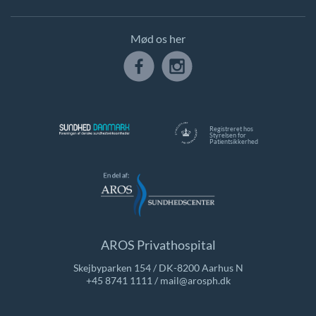
Mød os her
Registreret hos
Styrelsen for
Patientsikkerhed
AROS Privathospital
Skejbyparken 154 / DK-8200 Aarhus N
+45 8741 1111
/
mail@arosph.dk