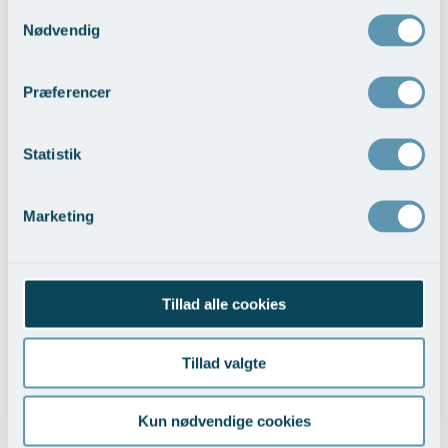
Samtykkevalg
Nødvendig
Rekonstruktion med protese og lapplastik
Præferencer
Vis behandlingseksempler
>
Statistik
Marketing
Tillad alle cookies
Rekonstruktion med eget væv
Tillad valgte
Vis behandlingseksempler
>
Kun nødvendige cookies