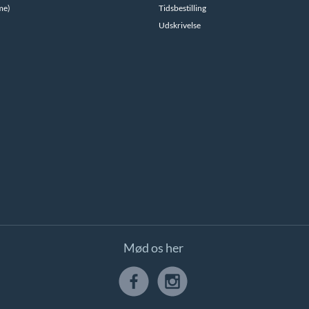
me)
Tidsbestilling
Udskrivelse
Mød os her