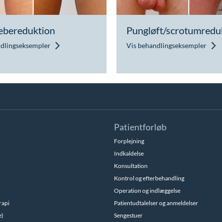
bereduktion
Pungløft/scrotumredu
ndlingseksempler
Vis behandlingseksempler
Patientforløb
Forplejning
Indkaldelse
Konsultation
Kontrol og efterbehandling
Operation og indlæggelse
rapi
Patientudtalelser og anmeldelser
e)
Sengestuer