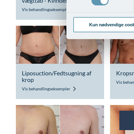
vægttab - Kvinder
vægtt
Vis behandlingseksempler
Vis beha
Kun nødvendige cook
Liposuction/Fedtsugning af
Kropsm
krop
Vis beha
Vis behandlingseksempler