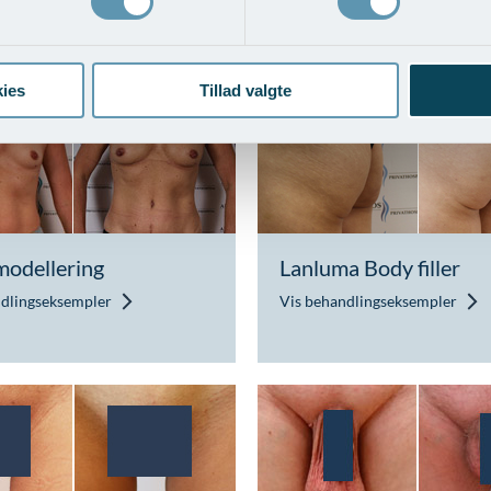
ab - Mænd
arme
ndlingseksempler
Vis behandlingseksempler
ies
Tillad valgte
odellering
Lanluma Body filler
ndlingseksempler
Vis behandlingseksempler