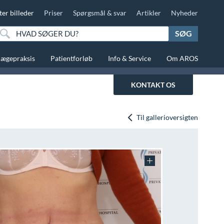
ter billeder
Priser
Spørgsmål & svar
Artikler
Nyheder
SØG
lægepraksis
Patientforløb
Info & Service
Om AROS
KONTAKT OS
Til gallerioversigten