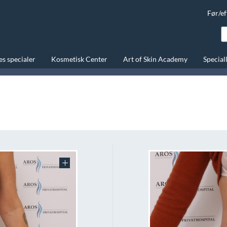
Før/ef
s specialer
Kosmetisk Center
Art of Skin Academy
Special