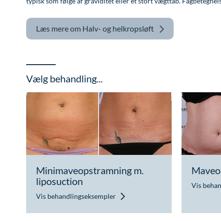
typisk som følge af graviditet eller et stort vægttab. Fagbetegnel
Læs mere om
Halv- og helkropsløft
Vælg behandling...
Minimaveopstramning m.
Maveo
liposuction
Vis beha
Vis behandlingseksempler