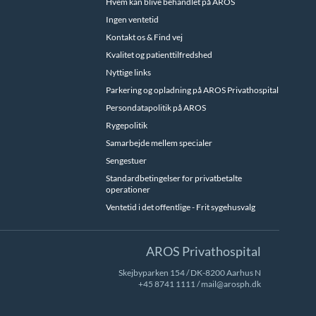
Hvem kan blive behandlet på AROS
Ingen ventetid
Kontakt os & Find vej
Kvalitet og patienttilfredshed
Nyttige links
Parkering og opladning på AROS Privathospital
Persondatapolitik på AROS
Rygepolitik
Samarbejde mellem specialer
Sengestuer
Standardbetingelser for privatbetalte
operationer
Ventetid i det offentlige - Frit sygehusvalg
AROS Privathospital
Skejbyparken 154 / DK-8200 Aarhus N
+45 8741 1111
/
mail@arosph.dk