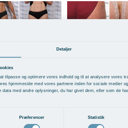
 inderlår -
Løft af balder og lår –
Detaljer
ngaløft
Tangaløft
ndlingseksempler
Vis behandlingseksempler
ookies
at tilpasse og optimere vores indhold og til at analysere vores tra
ores hjemmeside med vores partnere inden for sociale medier o
 data med andre oplysninger, du har givet dem, eller som de har 
Præferencer
Statistik
rskud efter stort
Liposuction/Fedtsugni