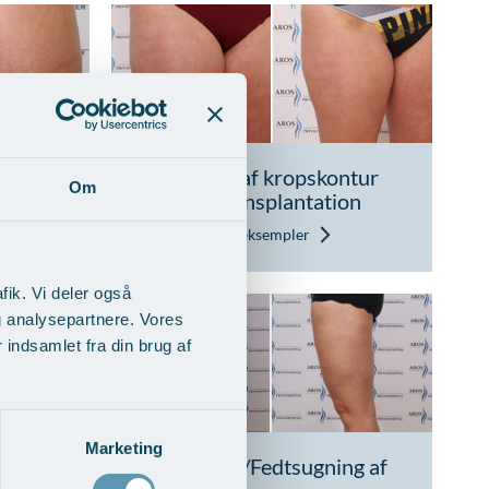
Udjævning af kropskontur
Om
med fedttransplantation
Vis behandlingseksempler
fik. Vi deler også
g analysepartnere. Vores
indsamlet fra din brug af
Marketing
ng af
Liposuction/Fedtsugning af