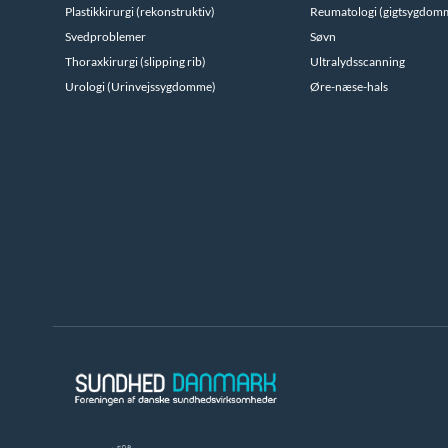
Plastikkirurgi (rekonstruktiv)
Reumatologi (gigtsygdom
Svedproblemer
Søvn
Thoraxkirurgi (slipping rib)
Ultralydsscanning
Urologi (Urinvejssygdomme)
Øre-næse-hals