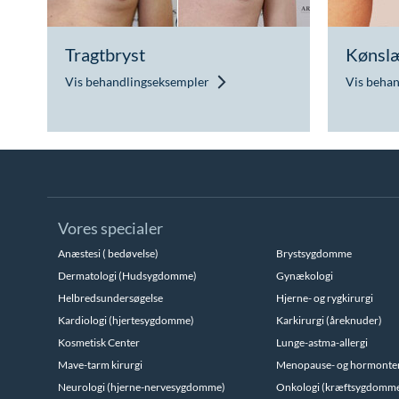
Tragtbryst
Kønslæ
Vis behandlingseksempler
Vis beha
Vores specialer
Anæstesi ( bedøvelse)
Brystsygdomme
Dermatologi (Hudsygdomme)
Gynækologi
Helbredsundersøgelse
Hjerne- og rygkirurgi
Kardiologi (hjertesygdomme)
Karkirurgi (åreknuder)
Kosmetisk Center
Lunge-astma-allergi
Mave-tarm kirurgi
Menopause- og hormonte
Neurologi (hjerne-nervesygdomme)
Onkologi (kræftsygdomm