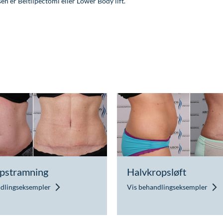
sen er Beltlipectomi eller Lower Body lift.
pstramning
Halvkropsløft
ndlingseksempler
Vis behandlingseksempler