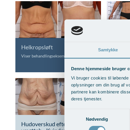
Helkropsløft
Løft af
Samtykke
minita
Viser behandlingseksempler
Vis beha
Denne hjemmeside bruger c
Vi bruger cookies til løbende 
oplysninger om din brug af v
partnere kan kombinere disse
deres tjenester.
Samtykkevalg
Nødvendig
Hudoverskud efter stort
Hudove