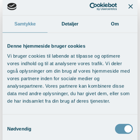
Løft af balder og lår – Tangaløft
Samtykke
Detaljer
Om
Vis behandlingseksempler
Denne hjemmeside bruger cookies
Vi bruger cookies til løbende at tilpasse og optimere
vores indhold og til at analysere vores trafik. Vi deler
også oplysninger om din brug af vores hjemmeside med
vores partnere inden for sociale medier og
analysepartnere. Vores partnere kan kombinere disse
data med andre oplysninger, du har givet dem, eller som
de har indsamlet fra din brug af deres tjenester.
Udjævning af kropskontur med
fedttransplantation
Samtykkevalg
Vis behandlingseksempler
Nødvendig