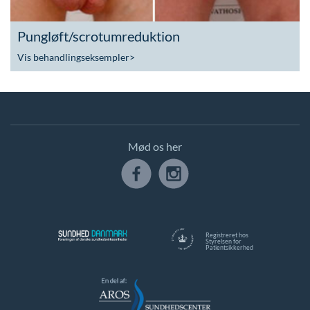
Pungløft/scrotumreduktion
Vis behandlingseksempler
>
Mød os her
Registreret hos
Styrelsen for
Patientsikkerhed