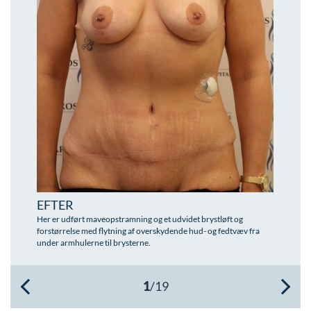
Øre-næse-hals
EFTER
Her er udført maveopstramning og et udvidet brystløft og
forstørrelse med flytning af overskydende hud- og fedtvæv fra
under armhulerne til brysterne.