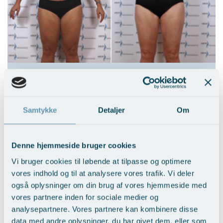
Løft af inderlår - minitangaløft
Vis behandlingseksempler
>
Samtykke
Detaljer
Om
Denne hjemmeside bruger cookies
Vi bruger cookies til løbende at tilpasse og optimere
vores indhold og til at analysere vores trafik. Vi deler
også oplysninger om din brug af vores hjemmeside med
vores partnere inden for sociale medier og
Løft af balder og lår – Tangaløft
analysepartnere. Vores partnere kan kombinere disse
data med andre oplysninger, du har givet dem, eller som
Vis behandlingseksempler
>