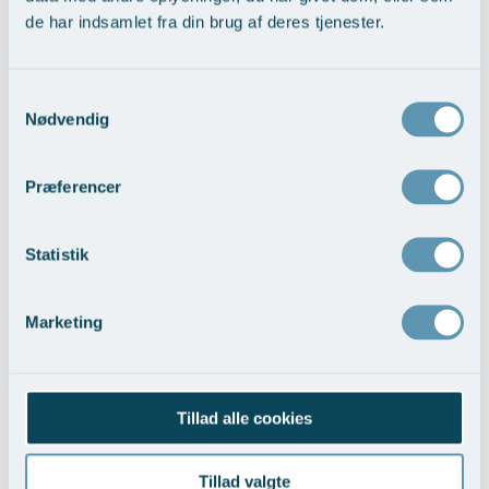
de har indsamlet fra din brug af deres tjenester.
Samtykkevalg
Nødvendig
Præferencer
Udjævning af kropskontur med
Statistik
fedttransplantation
Vis behandlingseksempler
>
Marketing
Tillad alle cookies
Tillad valgte