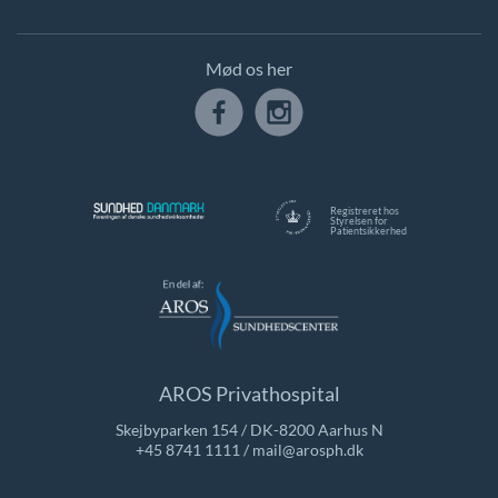
Mød os her
Registreret hos
Styrelsen for
Patientsikkerhed
AROS Privathospital
Skejbyparken 154 / DK-8200 Aarhus N
+45 8741 1111
/
mail@arosph.dk