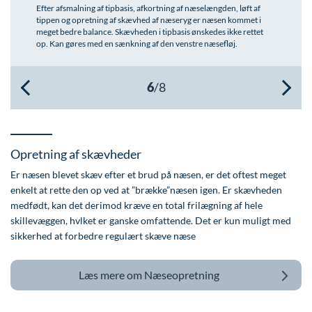
Efter afsmalning af tipbasis, afkortning af næselængden, løft af
Øre-næse-hals
tippen og opretning af skævhed af næseryg er næsen kommet i
meget bedre balance. Skævheden i tipbasis ønskedes ikke rettet
op. Kan gøres med en sænkning af den venstre næsefløj.
Opretning af skævheder
Er næsen blevet skæv efter et brud på næsen, er det oftest meget
enkelt at rette den op ved at ”brække”næsen igen. Er skævheden
medfødt, kan det derimod kræve en total frilægning af hele
skillevæggen, hvlket er ganske omfattende. Det er kun muligt med
sikkerhed at forbedre regulært skæve næse
Læs mere om
Næseopretning