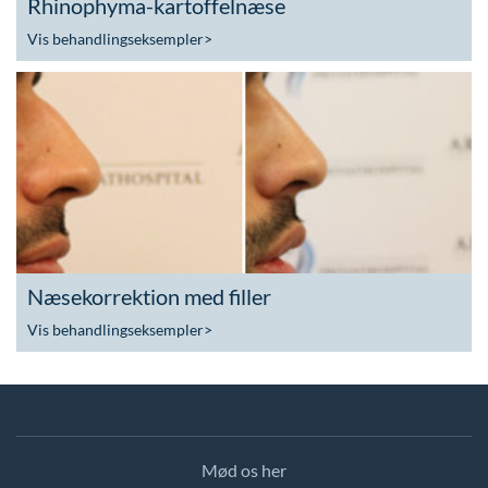
Rhinophyma-kartoffelnæse
Vis behandlingseksempler
>
Næsekorrektion med filler
Vis behandlingseksempler
>
Mød os her