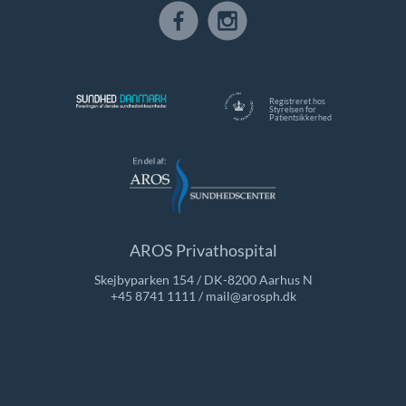
Registreret hos
Styrelsen for
Patientsikkerhed
AROS Privathospital
Skejbyparken 154 / DK-8200 Aarhus N
+45 8741 1111
/
mail@arosph.dk