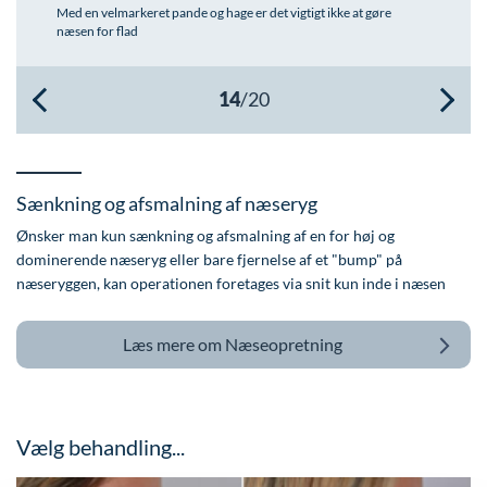
Med en velmarkeret pande og hage er det vigtigt ikke at gøre
næsen for flad
Sænkning og afsmalning af næseryg
Ønsker man kun sænkning og afsmalning af en for høj og
dominerende næseryg eller bare fjernelse af et "bump" på
næseryggen, kan operationen foretages via snit kun inde i næsen
Læs mere om
Næseopretning
Vælg behandling...