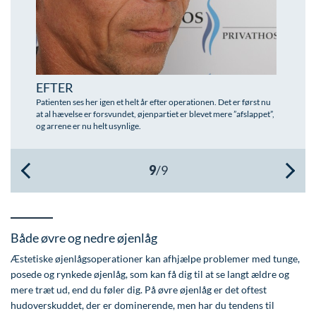
Øre-næse-hals
EFTER
Patienten ses her igen et helt år efter operationen. Det er først nu
at al hævelse er forsvundet, øjenpartiet er blevet mere ”afslappet”,
og arrene er nu helt usynlige.
Både øvre og nedre øjenlåg
Æstetiske øjenlågsoperationer kan afhjælpe problemer med tunge,
posede og rynkede øjenlåg, som kan få dig til at se langt ældre og
mere træt ud, end du føler dig. På øvre øjenlåg er det oftest
hudoverskuddet, der er dominerende, men har du tendens til