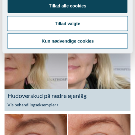
Tillad alle cookies
Asiatiske øvre øjenlåg
Tillad valgte
Vis behandlingseksempler
>
Kun nødvendige cookies
Hudoverskud på nedre øjenlåg
Vis behandlingseksempler
>