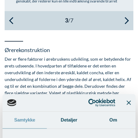
genskabt, der resterer kun en lille indtrækning svarende til arret
Øre-næse-hals
Ørerekonstruktion
Der er flere faktorer i ørebruskens udvikling, som er betydende for
ørets udseende. I hovedparten af tilfældene er det enten en
overudvikling af den inderste øreskål, kaldet concha, eller en
underudvikling af folderne i den yderste del af øret, kaldet helix. Af
og til er det en kombination af begge dele. Derudover findes der
flere sjældne varianter. Valget af plastikkirurgisk metode bør
naturligvis gøres ud fra arten af den tilgrundliggende
bruskabnormitet.
Samtykke
Detaljer
Om
Læs mere om
Stritører og øredeformiteter