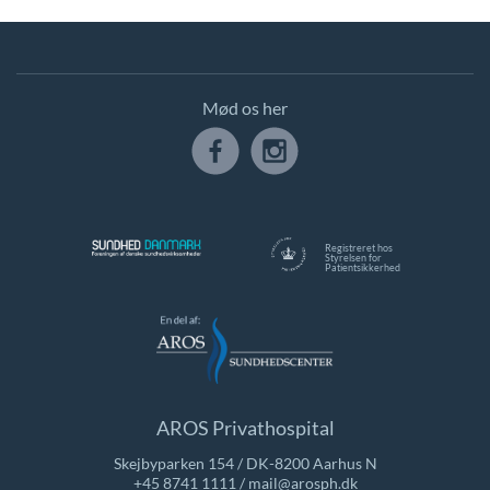
Mød os her
Registreret hos
Styrelsen for
Patientsikkerhed
AROS Privathospital
Skejbyparken 154 / DK-8200 Aarhus N
+45 8741 1111
/
mail@arosph.dk