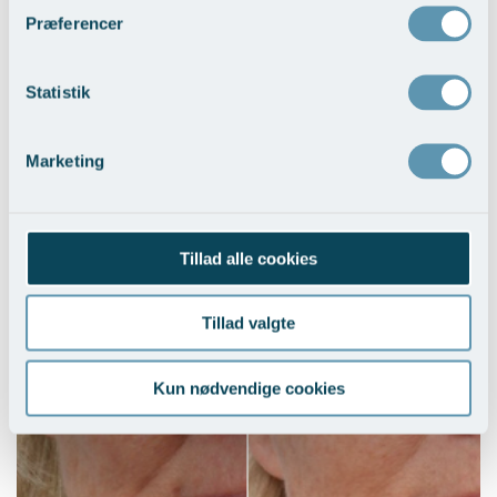
Præferencer
Rynkebehandling med Ablativ CO2-laser
Statistik
Vis behandlingseksempler
>
Marketing
Tillad alle cookies
Tillad valgte
Sculptra® (poly-L-mælkesyre)
Vis behandlingseksempler
>
Kun nødvendige cookies