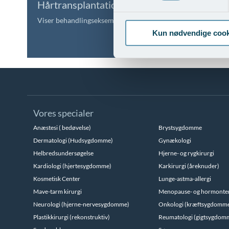
Hårtransplantation
Operat
Viser behandlingseksempler
Vis beha
Kun nødvendige cook
Vores specialer
Anæstesi ( bedøvelse)
Brystsygdomme
Dermatologi (Hudsygdomme)
Gynækologi
Helbredsundersøgelse
Hjerne- og rygkirurgi
Kardiologi (hjertesygdomme)
Karkirurgi (åreknuder)
Kosmetisk Center
Lunge-astma-allergi
Mave-tarm kirurgi
Menopause- og hormonte
Neurologi (hjerne-nervesygdomme)
Onkologi (kræftsygdomm
Plastikkirurgi (rekonstruktiv)
Reumatologi (gigtsygdom