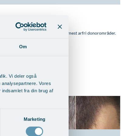
f hårstrå, der ikke vokser fast og de mest arfri donorområder.
Om
fik. Vi deler også
g analysepartnere. Vores
indsamlet fra din brug af
Marketing