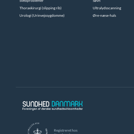
Svedproblemer
Søvn
Thoraxkirurgi (slipping rib)
Ultralydsscanning
Urologi (Urinvejssygdomme)
Øre-næse-hals
Registreret hos