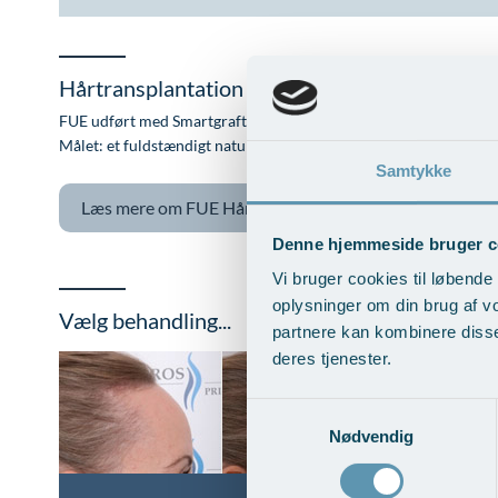
Hårtransplantation
FUE udført med Smartgraft giver de bedste hårstrå til beplantni
Målet: et fuldstændigt naturligt hårdække kræver dog stadigvæk 
Samtykke
Læs mere om
FUE Hårtransplantation - SMARTGRAF
Denne hjemmeside bruger c
Vi bruger cookies til løbende 
oplysninger om din brug af v
Vælg behandling...
partnere kan kombinere disse
deres tjenester.
Samtykkevalg
Nødvendig