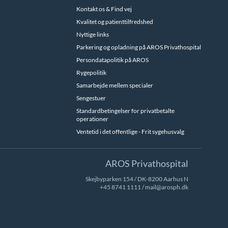
Kontakt os & Find vej
Kvalitet og patienttilfredshed
Nyttige links
Parkering og opladning på AROS Privathospital
Persondatapolitik på AROS
Rygepolitik
Samarbejde mellem specialer
Sengestuer
Standardbetingelser for privatbetalte
operationer
Ventetid i det offentlige - Frit sygehusvalg
AROS Privathospital
Skejbyparken 154 / DK-8200 Aarhus N
+45 8741 1111
/
mail@arosph.dk