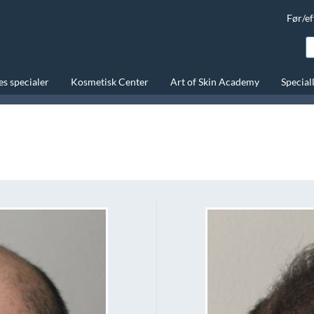
Før/ef
s specialer
Kosmetisk Center
Art of Skin Academy
Special