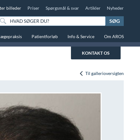
ter billeder
Priser
Spørgsmål & svar
Artikler
Nyheder
SØG
lægepraksis
Patientforløb
Info & Service
Om AROS
KONTAKT OS
Til gallerioversigten