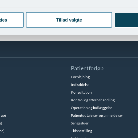
ion for høj hårgrænse
Operation for høje tin
ndlingseksempler
Vis behandlingseksempler
ies
Tillad valgte
Patientforløb
Forplejning
Indkaldelse
Konsultation
Kontrol og efterbehandling
Operation og indlæggelse
rapi
Patientudtalelser og anmeldelser
e)
Sengestuer
me)
Tidsbestilling