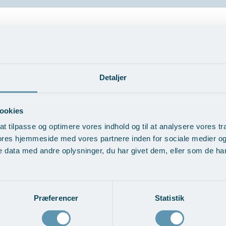
ng af det skaldede eller udtyndede hårområde med det mindst mulige tab a
et godt kyndigt håndelag, når det kommer til placeringen af hårstråene.
Detaljer
T
ookies
at tilpasse og optimere vores indhold og til at analysere vores tra
ores hjemmeside med vores partnere inden for sociale medier o
 data med andre oplysninger, du har givet dem, eller som de har 
Præferencer
Statistik