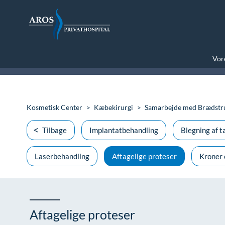
Vore
Kosmetisk Center
Kæbekirurgi
Samarbejde med Brædstru
Tilbage
Implantatbehandling
Blegning af 
Laserbehandling
Aftagelige proteser
Kroner 
Aftagelige proteser