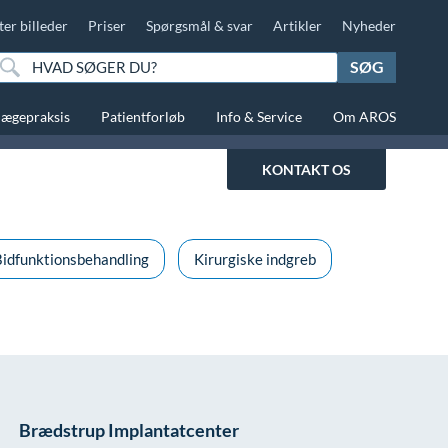
ter billeder
Priser
Spørgsmål & svar
Artikler
Nyheder
SØG
lægepraksis
Patientforløb
Info & Service
Om AROS
KONTAKT OS
idfunktionsbehandling
Kirurgiske indgreb
Brædstrup Implantatcenter