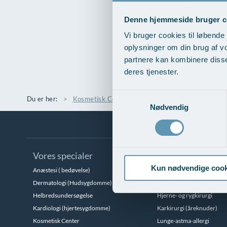
Denne hjemmeside bruger c
Vi bruger cookies til løbende 
oplysninger om din brug af v
partnere kan kombinere disse
deres tjenester.
Samtykkevalg
Du er her:
Kosmetisk Center
Kæbekirurgi
Samarbej
Nødvendig
Vores specialer
Kun nødvendige cook
Anæstesi ( bedøvelse)
Brystsygdomme
Dermatologi (Hudsygdomme)
Gynækologi
Helbredsundersøgelse
Hjerne- og rygkirurgi
Kardiologi (hjertesygdomme)
Karkirurgi (åreknuder)
Kosmetisk Center
Lunge-astma-allergi