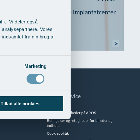
Priser hos Brædstrup Implantatcenter
fik. Vi deler også
g analysepartnere. Vores
indsamlet fra din brug af
>
Marketing
Info & Service
Tillad alle cookies
Besøgstider
Betalingsmuligheder på AROS
Betingelser og rettigheder for billeder og
indhold
Cookiepolitik