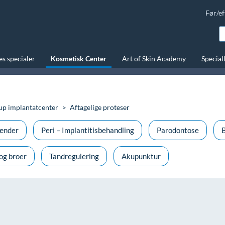
Før/ef
s specialer
Kosmetisk Center
Art of Skin Academy
Special
p implantatcenter
Aftagelige proteser
tænder
Peri – Implantitisbehandling
Parodontose
B
og broer
Tandregulering
Akupunktur