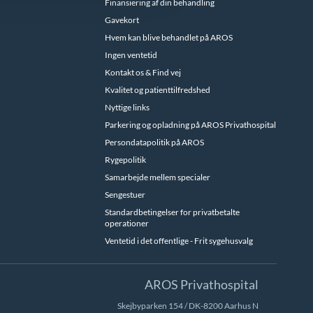
Finansiering af din behandling
Gavekort
Hvem kan blive behandlet på AROS
Ingen ventetid
Kontakt os & Find vej
Kvalitet og patienttilfredshed
Nyttige links
Parkering og opladning på AROS Privathospital
Persondatapolitik på AROS
Rygepolitik
Samarbejde mellem specialer
Sengestuer
Standardbetingelser for privatbetalte
operationer
Ventetid i det offentlige - Frit sygehusvalg
AROS Privathospital
Skejbyparken 154 / DK-8200 Aarhus N