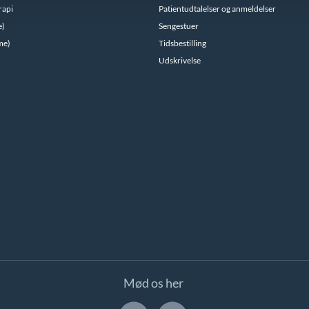
rapi
Patientudtalelser og anmeldelser
e)
Sengestuer
me)
Tidsbestilling
Udskrivelse
Mød os her