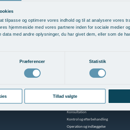
ookies
at tilpasse og optimere vores indhold og til at analysere vores tra
ores hjemmeside med vores partnere inden for sociale medier o
 data med andre oplysninger, du har givet dem, eller som de har 
de med Brædstrup implantatcenter
Aftagelige proteser
Præferencer
Statistik
Patientforløb
ies
Tillad valgte
Forplejning
Indkaldelse
Konsultation
Kontrol og efterbehandling
Operation og indlæggelse