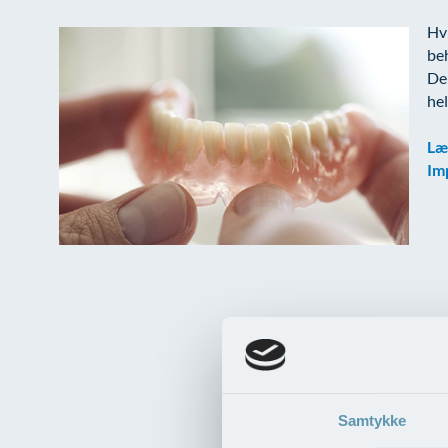
Hvi
beh
Der
hel
Læ
Im
Samtykke