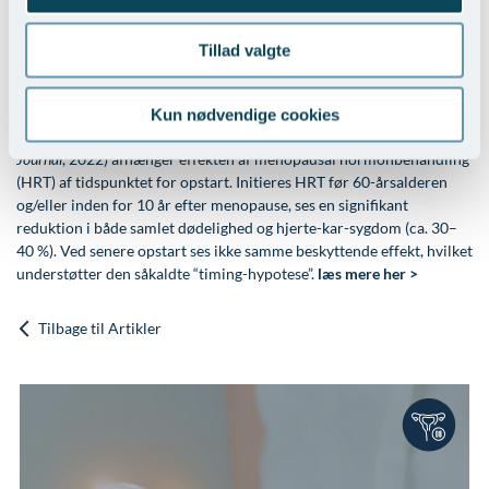
Vi følger din udvikling tæt og finjusterer løbende for at sikre bedst
mulig lindring, balance og trivsel. Læs mere her >
Tillad valgte
Andre videnskabelige studier
Kun nødvendige cookies
eks.: Et større review og meta-analyse (Hodis & Mack,
Cancer
Journal
, 2022) afhænger effekten af menopausal hormonbehandling
(HRT) af tidspunktet for opstart. Initieres HRT før 60-årsalderen
og/eller inden for 10 år efter menopause, ses en signifikant
reduktion i både samlet dødelighed og hjerte-kar-sygdom (ca. 30–
40 %). Ved senere opstart ses ikke samme beskyttende effekt, hvilket
understøtter den såkaldte “timing-hypotese”.
læs mere her >
Tilbage til Artikler