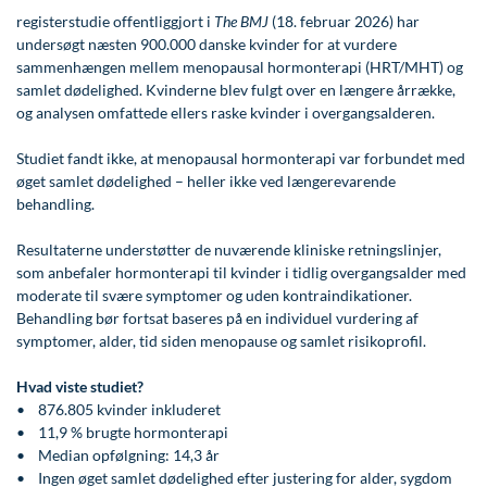
Modelopskrivning
Lunge-astma-allergi
Ar og strækmærker
Udskrivelse
Kontakt os & Find vej
Vores mål
registerstudie offentliggjort i
The BMJ
(18. februar 2026) har
undersøgt næsten 900.000 danske kvinder for at vurdere
Plasmaprodukter i æstetisk, kosmetisk og anti-
Mave-tarm kirurgi
Uønsket hårvækst
Kvalitet og patienttilfredshed
sammenhængen mellem menopausal hormonterapi (HRT/MHT) og
aging medicin
samlet dødelighed. Kvinderne blev fulgt over en længere årrække,
Menopause- og hormonterapi
Hårtab
Nyttige links
og analysen omfattede ellers raske kvinder i overgangsalderen.
Prisliste
Neurologi (hjerne-nervesygdomme)
Aldersprægede håndrygge
Parkering og opladning på AROS Privathospital
Skriv dig op
Studiet fandt ikke, at menopausal hormonterapi var forbundet med
øget samlet dødelighed – heller ikke ved længerevarende
Onkologi (kræftsygdomme)
Kropsforyngelse og opstramning
Persondatapolitik på AROS
behandling.
Plastikkirurgi (rekonstruktiv)
Intim konturering/foryngelse
Rygepolitik
Resultaterne understøtter de nuværende kliniske retningslinjer,
Reumatologi (gigtsygdomme)
Mandlig genitalområde - forskønnelse
Samarbejde mellem specialer
som anbefaler hormonterapi til kvinder i tidlig overgangsalder med
moderate til svære symptomer og uden kontraindikationer.
Svedproblemer
Kosmetisk Plastikkirurgi
Sengestuer
Behandling bør fortsat baseres på en individuel vurdering af
symptomer, alder, tid siden menopause og samlet risikoprofil.
Søvn
Kæbekirurgi
Standardbetingelser for privatbetalte
operationer
Hvad viste studiet?
Thoraxkirurgi (slipping rib)
Skræddersyede dropbehandlinger
• 876.805 kvinder inkluderet
Ventetid i det offentlige - Frit sygehusvalg
• 11,9 % brugte hormonterapi
Ultralydsscanning
Før / efter billeder
• Median opfølgning: 14,3 år
Urologi (Urinvejssygdomme)
• Ingen øget samlet dødelighed efter justering for alder, sygdom