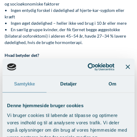
og socioøkonomiske faktorer
Øre-næse-hals
• Ingen entydig forskel i dødelighed af hjerte-kar-sygdom eller
kræft
• Ingen øget dødelighed – heller ikke ved brug i 10 år eller mere
• En særlig gruppe kvinder, der fik fjernet begge æggestokke
(bilateral ooforektomi) i alderen 45–54 år, havde 27–34 % lavere
dødelighed, hvis de brugte hormonterapi.
Hvad betyder det?
Studiet tyder på, at langt de fleste kvinder kan anvende hormoner
mod gener i overgangsalderen uden øget risiko for at dø tidligere.
Samtidig er det vigtigt at understrege, at beslutningen om
hormonterapi fortsat bør være individuel og baseret på en samlet
Samtykke
Detaljer
Om
vurdering af symptomer, risikoprofil og præferencer. Studiet
undersøger dødelighed – ikke alle potentielle bivirkninger.
Denne hjemmeside bruger cookies
Reference:
Mikkelsen AP et al. Menopausal hormone therapy and long term
Vi bruger cookies til løbende at tilpasse og optimere
mortality: nationwide, register based cohort study. BMJ
vores indhold og til at analysere vores trafik. Vi deler
2026;392:e085998. DOI: 10.1136/bmj-2025-085998
også oplysninger om din brug af vores hjemmeside med