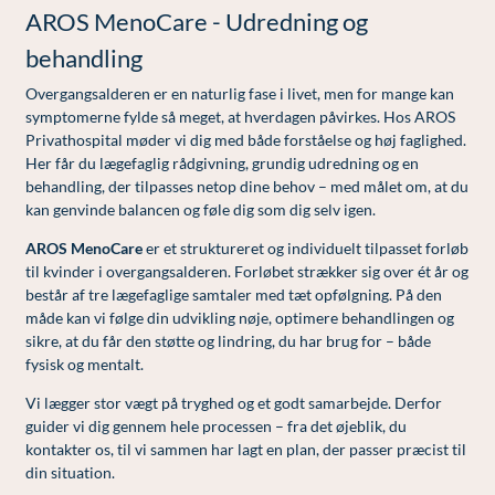
Modelopskrivning
AROS MenoCare - Udredning og
Ar og strækmærker
Udskrivelse
Kontakt os & Find vej
Vores mål
Plasmaprodukter i æstetisk, kosmetisk og anti-
behandling
Uønsket hårvækst
Kvalitet og patienttilfredshed
aging medicin
Overgangsalderen er en naturlig fase i livet, men for mange kan
Hårtab
Nyttige links
Prisliste
symptomerne fylde så meget, at hverdagen påvirkes. Hos AROS
Privathospital møder vi dig med både forståelse og høj faglighed.
Aldersprægede håndrygge
Parkering og opladning på AROS Privathospital
Skriv dig op
Her får du lægefaglig rådgivning, grundig udredning og en
behandling, der tilpasses netop dine behov – med målet om, at du
Kropsforyngelse og opstramning
Persondatapolitik på AROS
kan genvinde balancen og føle dig som dig selv igen.
Intim konturering/foryngelse
Rygepolitik
AROS MenoCare
er et struktureret og individuelt tilpasset forløb
til kvinder i overgangsalderen. Forløbet strækker sig over ét år og
Mandlig genitalområde - forskønnelse
Samarbejde mellem specialer
består af tre lægefaglige samtaler med tæt opfølgning. På den
Kosmetisk Plastikkirurgi
Sengestuer
måde kan vi følge din udvikling nøje, optimere behandlingen og
sikre, at du får den støtte og lindring, du har brug for – både
Kæbekirurgi
Standardbetingelser for privatbetalte
fysisk og mentalt.
operationer
Skræddersyede dropbehandlinger
Vi lægger stor vægt på tryghed og et godt samarbejde. Derfor
Ventetid i det offentlige - Frit sygehusvalg
guider vi dig gennem hele processen – fra det øjeblik, du
Før / efter billeder
kontakter os, til vi sammen har lagt en plan, der passer præcist til
din situation.