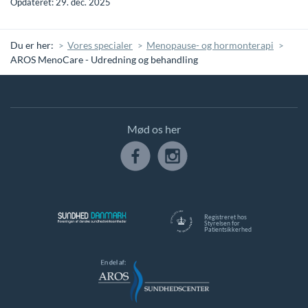
Opdateret: 29. dec. 2025
Du er her:
Vores specialer
Menopause- og hormonterapi
AROS MenoCare - Udredning og behandling
Mød os her
Registreret hos
Styrelsen for
Patientsikkerhed