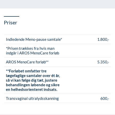
Priser
Indledende Meno-pause samtale*
1.800,-
*Prisen trækkes fra hvis man
indgår i AROS MenoCare forløb
AROS MenoCare forløb**
5.350,-
**Forløbet omfatter tre
lægefaglige samtaler over ét år,
så vi kan følge dig tæt, justere
behandlingen løbende og sikre
en helhedsorienteret indsats.
Transvaginal ultralydsskanning
600,-