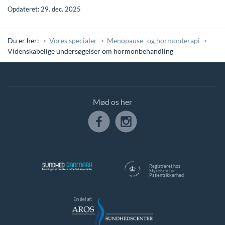
Opdateret: 29. dec. 2025
Du er her:
Vores specialer
Menopause- og hormonterapi
Videnskabelige undersøgelser om hormonbehandling
Mød os her
Registreret hos
Styrelsen for
Patientsikkerhed