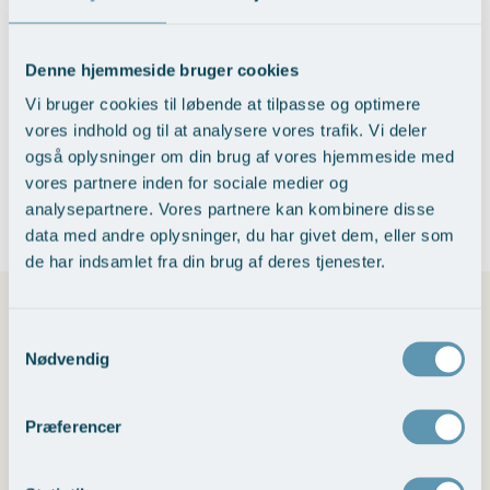
I dag bruger man i langt højere grad
bioidentiske hormoner
,
Denne hjemmeside bruger cookies
dvs. hormoner, der er kemisk identiske med dem, kroppen
selv producerer (for eksempel estradiol og mikroniseret
Vi bruger cookies til løbende at tilpasse og optimere
progesteron). Disse moderne præparater optages og
vores indhold og til at analysere vores trafik. Vi deler
nedbrydes i kroppen på en mere naturlig måde og giver
også oplysninger om din brug af vores hjemmeside med
derfor ofte færre bivirkninger og mere præcise
vores partnere inden for sociale medier og
behandlingsmuligheder.
analysepartnere. Vores partnere kan kombinere disse
data med andre oplysninger, du har givet dem, eller som
de har indsamlet fra din brug af deres tjenester.
Samtykkevalg
Kilder og artikler
Nødvendig
Meta-analyse: Reduktion af dødelighed og hjerte-kar-
sygdom
(Jan 2023)
Præferencer
En sammenfatning af 30 RCT-studier viser, at
hormonbehandling mindsker samlet dødelighed med op til
39 % og 32 % reduktion i koronar hjertesygdom, når