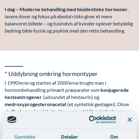
I dag – Moderne behandling med bioidentiske hormoner
,
lavere doser og fokus på
absolut risiko
giver et mere
balanceret billede – og tusindvis af kvinder oplever betydelig
bedring både fysisk og psykisk med den rette behandling.
* Uddybning omkring hormontyper
I 1990’erne og starten af 2000’erne brugte man i
hormonbehandling primært præparater som
konjugerede
hesteøstrogener
(udvundet af hesteurin) og
medroxyprogesteronacetat
(et syntetisk gestagen). Disse
stoffer har en kemisk struktur, som adskiller sig fra kroppens
egne hormoner, og derfor kan deres effekt og
bivirkningsprofil være anderledes.
Samtykke
Detaljer
Om