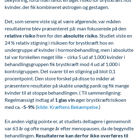
kvinder, der fik kombineret østrogen og gestagen.
Det, som senere viste sig at være afgørende, var måden
resultaterne blev præsenteret på: man fokuserede på den
relative risiko
frem for den
absolutte risiko
. Studiet viste en
24 % relativ stigning i risikoen for brystkræft hos en
undergruppe af kvinder i hormonbehandling, men i absolutte
tal var forskellen meget lille – cirka 5 ud af 1.000 kvinder i
behandlingsgruppen fik brystkræft mod 4 ud af 1.000 i
kontrolgruppen. Det svarer til en stigning på blot 0,1
procentpoint. Den store forskel på disse to måder at
præsentere resultater på skabte unødig panik og fik mange
kvinder til at stoppe behandlingen. ( Til sammenligning:
Regelmæssigt indtag af
1 glas vin
øger brystkræftrisikoen
med ca.
-5-9
%
(
kilde: Kræftens Bekæmpelse.
)
En anden vigtig pointe er, at studiets deltagere i gennemsnit
var 63 år og ofte mange år efter menopausen, da de begyndte
behandlingen.
Resultaterne kan derfor ikke overføres til