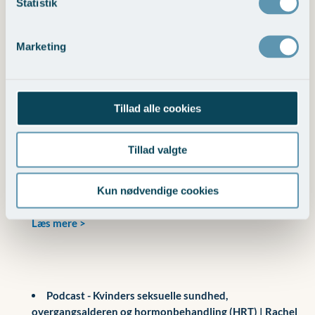
Statistik
behandlingen initieres før 60 år eller inden for 10 år efter
overgangsalderen.
Læs mere >
Marketing
Sciencedirect/GRE journal – Reappraisal af
WHI
(2023)
Tillad alle cookies
En dybdegående gennemgang fremhæver, at resultaterne
fra WHI skal forstås i kontekst med ældre deltagergruppe
og forældede hormonpræparater.
Tillad valgte
Læs mere >
En ny vurdering af 21 års WHI-forskning:
At sætte
Kun nødvendige cookies
resultaterne i kontekst for klinisk praksis – (august 2023)
Læs mere >
Podcast - Kvinders seksuelle sundhed,
overgangsalderen og hormonbehandling (HRT) | Rachel