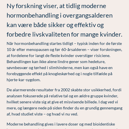
Modelopskrivning
Ny forskning viser, at tidlig moderne
Ar og strækmærker
Udskrivelse
Kontakt os & Find vej
Vores mål
Plasmaprodukter i æstetisk, kosmetisk og anti-
hormonbehandling i overgangsalderen
Uønsket hårvækst
Kvalitet og patienttilfredshed
aging medicin
kan være både sikker og effektiv og
Hårtab
Nyttige links
Prisliste
forbedre livskvaliteten for mange kvinder.
Aldersprægede håndrygge
Parkering og opladning på AROS Privathospital
Skriv dig op
Når hormonbehandling startes tidligt – typisk inden for de første
Kropsforyngelse og opstramning
Persondatapolitik på AROS
10 år efter menopausen og før 60-årsalderen – viser forskningen,
at fordelene for langt de fleste kvinder overstiger risiciene.
Intim konturering/foryngelse
Rygepolitik
Behandlingen kan ikke alene lindre gener som hedeture,
søvnbesvær og tørhed i slimhinderne, men kan også have en
Mandlig genitalområde - forskønnelse
Samarbejde mellem specialer
forebyggende effekt på knogleskørhed og i nogle tilfælde på
hjerte-kar-sygdom.
Kosmetisk Plastikkirurgi
Sengestuer
De alarmerende resultater fra 2002 skabte stor usikkerhed, fordi
Kæbekirurgi
Standardbetingelser for privatbetalte
analysen fokuserede på relative tal og en ældre gruppe kvinder,
operationer
hvilket senere viste sig at give et misvisende billede. I dag ved vi
Skræddersyede dropbehandlinger
mere, og længere nede på siden finder du en grundig gennemgang
Ventetid i det offentlige - Frit sygehusvalg
af, hvad studiet viste – og hvad vi nu ved.
Før / efter billeder
Moderne behandling gives i lavere doser og med bioidentiske