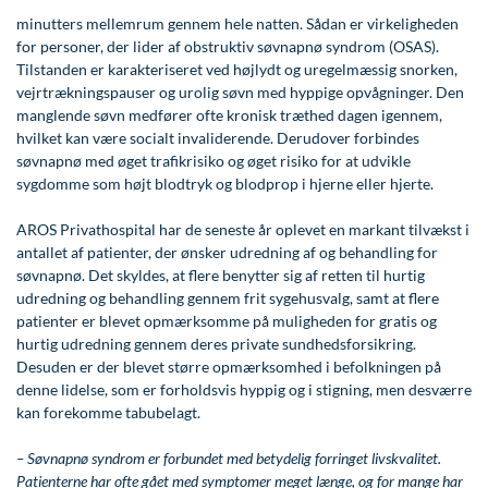
Modelopskrivning
Lunge-astma-allergi
Ar og strækmærker
Udskrivelse
Kontakt os & Find vej
Vores mål
minutters mellemrum gennem hele natten. Sådan er virkeligheden
Plasmaprodukter i æstetisk, kosmetisk og anti-
for personer, der lider af obstruktiv søvnapnø syndrom (OSAS).
Mave-tarm kirurgi
Uønsket hårvækst
Kvalitet og patienttilfredshed
Tilstanden er karakteriseret ved højlydt og uregelmæssig snorken,
aging medicin
vejrtrækningspauser og urolig søvn med hyppige opvågninger. Den
Menopause- og hormonterapi
Hårtab
Nyttige links
Prisliste
manglende søvn medfører ofte kronisk træthed dagen igennem,
hvilket kan være socialt invaliderende. Derudover forbindes
Neurologi (hjerne-nervesygdomme)
Aldersprægede håndrygge
Parkering og opladning på AROS Privathospital
Skriv dig op
søvnapnø med øget trafikrisiko og øget risiko for at udvikle
sygdomme som højt blodtryk og blodprop i hjerne eller hjerte.
Onkologi (kræftsygdomme)
Kropsforyngelse og opstramning
Persondatapolitik på AROS
Plastikkirurgi (rekonstruktiv)
Intim konturering/foryngelse
Rygepolitik
AROS Privathospital har de seneste år oplevet en markant tilvækst i
antallet af patienter, der ønsker udredning af og behandling for
Reumatologi (gigtsygdomme)
Mandlig genitalområde - forskønnelse
Samarbejde mellem specialer
søvnapnø. Det skyldes, at flere benytter sig af retten til hurtig
udredning og behandling gennem frit sygehusvalg, samt at flere
Svedproblemer
Kosmetisk Plastikkirurgi
Sengestuer
patienter er blevet opmærksomme på muligheden for gratis og
hurtig udredning gennem deres private sundhedsforsikring.
Søvn
Kæbekirurgi
Standardbetingelser for privatbetalte
Desuden er der blevet større opmærksomhed i befolkningen på
operationer
denne lidelse, som er forholdsvis hyppig og i stigning, men desværre
Thoraxkirurgi (slipping rib)
Skræddersyede dropbehandlinger
kan forekomme tabubelagt.
Ventetid i det offentlige - Frit sygehusvalg
Ultralydsscanning
Før / efter billeder
– Søvnapnø syndrom er forbundet med betydelig forringet livskvalitet.
Urologi (Urinvejssygdomme)
Patienterne har ofte gået med symptomer meget længe, og for mange har