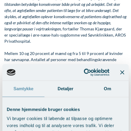
tilstanden betydelige konsekvenser både privat og på arbejdet. Det sker
Øre-næse-hals
ofte, at ægtefællen sender patienten til læge for at blive undersøgt. Det
skyldes, at ægtefællen oplever konsekvenserne af patientens dagtræthed og
også er påvirket af den ofte intense natlige snorken og de hyppige,
langvarige pauser i vejrtrækningen,
fortæller Thomas Kjærgaard, der
er speciallæge i øre-næse-hals-sygdomme ved Søvnklinikken, AROS
Privathospital.
Mellem 10 og 20 procent af mænd og fra 5 til 9 procent af kvinder
har søvnapnø. Antallet af personer med behandlingskrævende
søvnapnø syndrom er lavere og ses særligt hos personer med
overvægt, sukkersyge, hjertekar-sygdom og kronisk bronkitis (KOL).
Det skønnes, at mindre end en fjerdedel af patienter med søvnapnø
syndrom i Danmark er i behandling.
Samtykke
Detaljer
Om
– Vi tilbyder både udredning og behandling af søvnapnø ved Aros
Privathospital. I mange tilfælde er den bedst egnede behandling continous
positive airway pressure (CPAP). Behandling med CPAP er meget effektiv
Denne hjemmeside bruger cookies
og kan i de fleste tilfælde normalisere søvnen. Patienten sover med en
Vi bruger cookies til løbende at tilpasse og optimere
maske, der dækker næse eller næse og mund. Masken er tilkoblet en lille
vores indhold og til at analysere vores trafik. Vi deler
luftkompressor, der ved hjælp af et mindre overtryk i svælget, effektivt