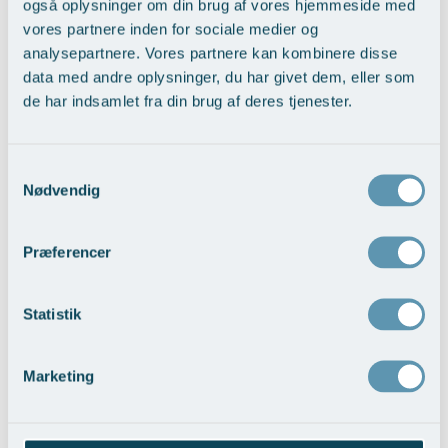
også oplysninger om din brug af vores hjemmeside med
hindrer snorken og pauser i vejrtrækningen. Patienterne er generelt rigtig
glade for det her – mange fortæller mig, at de har fået livet tilbage,
vores partnere inden for sociale medier og
forklarer Thomas Kjærgaard.
analysepartnere. Vores partnere kan kombinere disse
data med andre oplysninger, du har givet dem, eller som
Udover CPAP er livsstilsændringer ofte en del af behandlingen, som
de har indsamlet fra din brug af deres tjenester.
også i nogle tilfælde indebærer snorkeskinne, positionstræner og
operation. Derfor er det af stor betydning, at man har gennemgået
en grundig udredning, som udover en natlig søvnregistrering og
Samtykkevalg
kortlægning af symptomerne, indebærer en fuld øre-næse-
Nødvendig
halsundersøgelse.
Præferencer
Tilbage til Nyheder
Statistik
Marketing
Kontakt Øre- Næse- Halsklinikken
Skriv hvis du har spørgsmål til os og vores behandlinger.