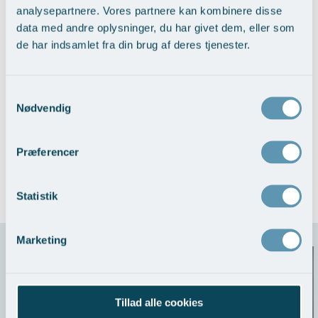
2021 Ekstern lektor Aarhus universitet
analysepartnere. Vores partnere kan kombinere disse
Øre-næse-hals
Medlemskaber:
data med andre oplysninger, du har givet dem, eller som
Dansk Selskab for Otorhinolaryngologi, Hoved- og Halskirurgi
de har indsamlet fra din brug af deres tjenester.
Dansk Otokirurgisk Selskab
Dansk Vestibulogisk Selskab
Danske Øre,-Næse,-Halslægers Organisation
Samtykkevalg
Jenss særlige kompetencer
Nødvendig
Svimmelhed >
Søvnapnø >
Mandler (tonsilektomi) >
Ørekirurgi >
Præferencer
Statistik
Mød hele AROS Team
Marketing
Tillad alle cookies