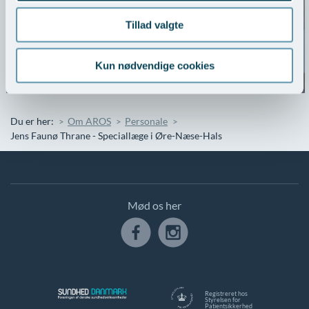
Tillad valgte
Kun nødvendige cookies
ØRE-NÆSE-HALS
Du er her:
Om AROS
Personale
Jens Faunø Thrane - Speciallæge i Øre-Næse-Hals
Mød os her
Registreret hos
Styrelsen for
Patientsikkerhed