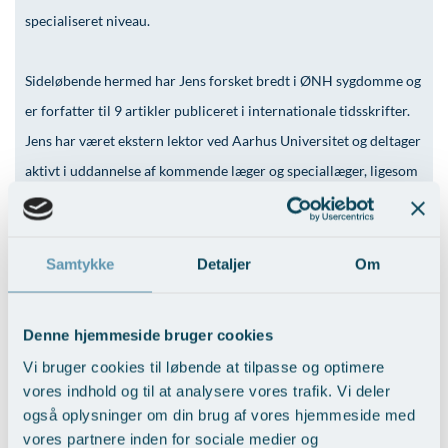
Modelopskrivning
Lunge-astma-allergi
Ar og strækmærker
Udskrivelse
Kontakt os & Find vej
specialiseret niveau.
Plasmaprodukter i æstetisk, kosmetisk og anti-
Mave-tarm kirurgi
Uønsket hårvækst
Kvalitet og patienttilfredshed
aging medicin
Sideløbende hermed har Jens forsket bredt i ØNH sygdomme og
Menopause- og hormonterapi
Hårtab
Nyttige links
Prisliste
er forfatter til 9 artikler publiceret i internationale tidsskrifter.
Neurologi (hjerne-nervesygdomme)
Aldersprægede håndrygge
Parkering og opladning på AROS Privathospital
Jens har været ekstern lektor ved Aarhus Universitet og deltager
Skriv dig op
Onkologi (kræftsygdomme)
Kropsforyngelse og opstramning
Persondatapolitik på AROS
aktivt i uddannelse af kommende læger og speciallæger, ligesom
han er engageret i bestyrelsesarbejde og udvalgsposter i
Plastikkirurgi (rekonstruktiv)
Intim konturering/foryngelse
Rygepolitik
specialeselskabet mv.
Reumatologi (gigtsygdomme)
Mandlig genitalområde - forskønnelse
Samarbejde mellem specialer
Samtykke
Detaljer
Om
Svedproblemer
Kosmetisk Plastikkirurgi
Sengestuer
Erfaring
Søvn
Kæbekirurgi
Standardbetingelser for privatbetalte
Erfaring:
Denne hjemmeside bruger cookies
operationer
2013 Lægevidenskabelig kandidat, Aarhus Universitet
Thoraxkirurgi (slipping rib)
Skræddersyede dropbehandlinger
Vi bruger cookies til løbende at tilpasse og optimere
2020 Speciallæge Øre,-næse,-halskirurgi
Ventetid i det offentlige - Frit sygehusvalg
2020 Afdelingslæge Aarhus Universitetshospital, subspeciale i
vores indhold og til at analysere vores trafik. Vi deler
Ultralydsscanning
Før / efter billeder
otokirurgi + vestibulogi
også oplysninger om din brug af vores hjemmeside med
2020 Speciallægekonsulent Aarhus Øre-næse-halsklinik
Urologi (Urinvejssygdomme)
vores partnere inden for sociale medier og