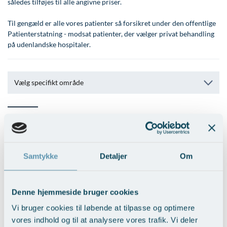
således tilføjes til alle angivne priser.
Modelopskrivning
Ar og strækmærker
Udskrivelse
Kontakt os & Find vej
Vores mål
Plasmaprodukter i æstetisk, kosmetisk og anti-
Til gengæld er alle vores patienter så forsikret under den offentlige
Uønsket hårvækst
Kvalitet og patienttilfredshed
aging medicin
Patienterstatning - modsat patienter, der vælger privat behandling
på udenlandske hospitaler.
Hårtab
Nyttige links
Prisliste
Aldersprægede håndrygge
Parkering og opladning på AROS Privathospital
Skriv dig op
Vælg specifikt område
Kropsforyngelse og opstramning
Persondatapolitik på AROS
Intim konturering/foryngelse
Rygepolitik
Konsultation
Mandlig genitalområde - forskønnelse
Samarbejde mellem specialer
Kosmetisk Plastikkirurgi
Sengestuer
Samtykke
Detaljer
Om
Forundersøgelse
2.150,-
Kæbekirurgi
Standardbetingelser for privatbetalte
operationer
Kontrol
1.000,-
Skræddersyede dropbehandlinger
Denne hjemmeside bruger cookies
Ventetid i det offentlige - Frit sygehusvalg
Second opinion
3.200,-
Før / efter billeder
Vi bruger cookies til løbende at tilpasse og optimere
Speciallægeerklæring (fra
8.400,-
vores indhold og til at analysere vores trafik. Vi deler
pris)