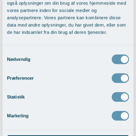
også oplysninger om din brug af vores hjemmeside med
vores partnere inden for sociale medier og
analysepartnere. Vores partnere kan kombinere disse
data med andre oplysninger, du har givet dem, eller som
Operationer
de har indsamlet fra din brug af deres tjenester.
Spinalstenose i lænderyggen
59.000,-
Samtykkevalg
Nødvendig
Diskusprolaps i lænderyggen
54.000,-
Spinalstenose i nakken (inkl.
69.000,-
Præferencer
Implantat)
Diskusprolaps i nakken (inkl.
64.000,-
Implantat)
Statistik
Marketing
Botox