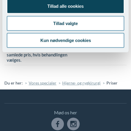
Tillad alle cookies
Bruxisme/ kæbesmerter (fra pris
4.900,-
- afhænger af forbrug)
Tillad valgte
Migrænebehandling med Botox
(PREEMPT protokol). Inden
første behandling kræves en
Kun nødvendige cookies
forundersøgelse, som koster
9.500,-
2.150,-. Beløbet fratrækkes den
samlede pris, hvis behandlingen
vælges.
Du er her:
Vores specialer
Hjerne- og rygkirurgi
Priser
Mød os her