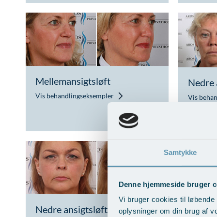
Mellemansigtsløft
Nedre 
Vis behandlingseksempler
Vis beha
Samtykke
Denne hjemmeside bruger c
Vi bruger cookies til løbende 
Nedre ansigtsløft med pande-
Trådløf
oplysninger om din brug af v