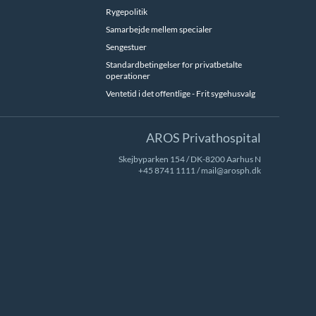
Rygepolitik
Samarbejde mellem specialer
Sengestuer
Standardbetingelser for privatbetalte
operationer
Ventetid i det offentlige - Frit sygehusvalg
AROS Privathospital
Skejbyparken 154 / DK-8200 Aarhus N
+45 8741 1111
/
mail@arosph.dk