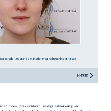
e markerede kæberand 3 måneder efter fedtsugning af halsen
NÆSTE
, snit som i praksis bliver usynlige. Teknikken giver