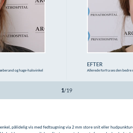
EFTER
 kæberand og hage-halsvinkel
Allerede forfra ses den bedr
enkel, pålidelig vis med fedtsugning via 2 mm store snit eller hudpunkturer