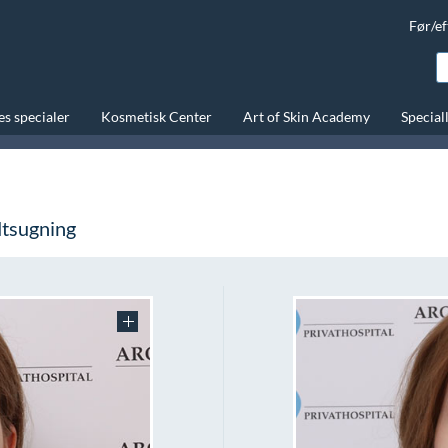
Før/ef
s specialer
Kosmetisk Center
Art of Skin Academy
Special
dtsugning