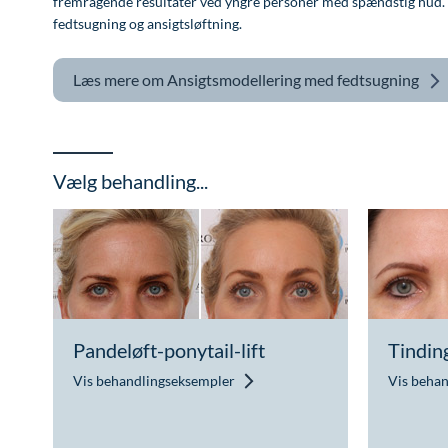
fremragende resultater ved yngre personer med spændstig hud. Ved
fedtsugning og ansigtsløftning.
Læs mere om
Ansigtsmodellering med fedtsugning
Vælg behandling...
Pandeløft-ponytail-lift
Tindin
Vis behandlingseksempler
Vis beha