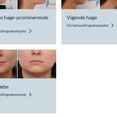
e hage-prominerende
Vigende hage
Vis behandlingseksempler
ndlingseksempler
kæbe
ndlingseksempler