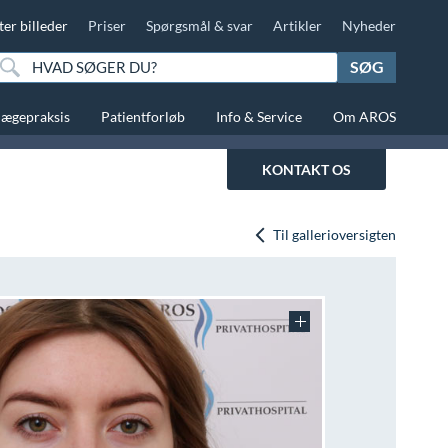
ter billeder
Priser
Spørgsmål & svar
Artikler
Nyheder
SØG
lægepraksis
Patientforløb
Info & Service
Om AROS
KONTAKT OS
Til gallerioversigten