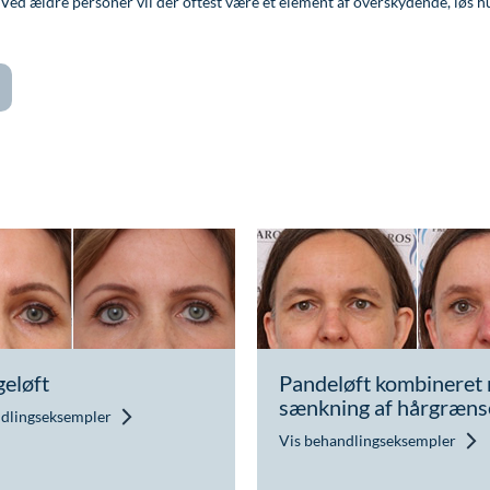
 ældre personer vil der oftest være et element af overskydende, løs hud,
geløft
Pandeløft kombineret
sænkning af hårgræns
ndlingseksempler
Vis behandlingseksempler