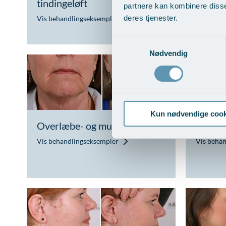
tindingeløft
partnere kan kombinere disse
Vis beha
deres tjenester.
Vis behandlingseksempler
Samtykkevalg
Nødvendig
Kun nødvendige cook
Overlæbe- og mundvigsløft
Kind-m
Vis behandlingseksempler
Vis beha