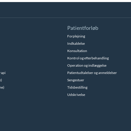
Patientforløb
Forplejning
Indkaldelse
Konsultation
Kontrol og efterbehandling
Operation og indlæggelse
rapi
Patientudtalelser og anmeldelser
e)
Sengestuer
me)
Tidsbestilling
Udskrivelse