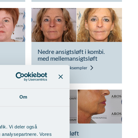
Nedre ansigtsløft i kombi.
med mellemansigtsløft
Vis behandlingseksempler
Om
fik. Vi deler også
Direkte halsløft
g analysepartnere. Vores