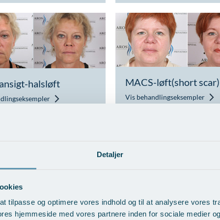
MACS-løft(short scar)
ansigt-halsløft
Vis behandlingseksempler
ndlingseksempler
Detaljer
ookies
at tilpasse og optimere vores indhold og til at analysere vores tra
t ansigt
Indirekte halsløft
ores hjemmeside med vores partnere inden for sociale medier o