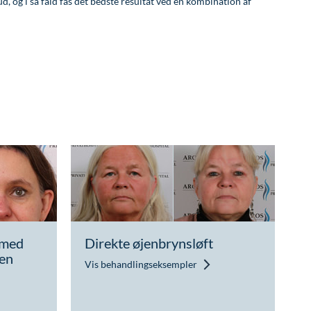
 og i så fald fås det bedste resultat ved en kombination af
 med
Direkte øjenbrynsløft
en
Vis behandlingseksempler