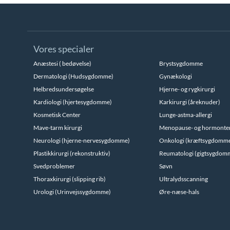
Vores specialer
Anæstesi ( bedøvelse)
Brystsygdomme
Dermatologi (Hudsygdomme)
Gynækologi
Helbredsundersøgelse
Hjerne- og rygkirurgi
Kardiologi (hjertesygdomme)
Karkirurgi (åreknuder)
Kosmetisk Center
Lunge-astma-allergi
Mave-tarm kirurgi
Menopause- og hormonte
Neurologi (hjerne-nervesygdomme)
Onkologi (kræftsygdomm
Plastikkirurgi (rekonstruktiv)
Reumatologi (gigtsygdom
Svedproblemer
Søvn
Thoraxkirurgi (slipping rib)
Ultralydsscanning
Urologi (Urinvejssygdomme)
Øre-næse-hals