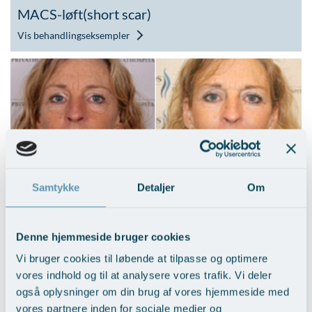
MACS-løft(short scar)
Vis behandlingseksempler
Nedre ansigtsløft i kombi. med
Samtykke
Detaljer
Om
mellemansigtsløft
Vis behandlingseksempler
Denne hjemmeside bruger cookies
Vi bruger cookies til løbende at tilpasse og optimere
vores indhold og til at analysere vores trafik. Vi deler
også oplysninger om din brug af vores hjemmeside med
vores partnere inden for sociale medier og