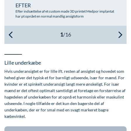
EFTER
Øre-næse-hals
Efter indsættelse af et custom made 3D printet Medpor implantat
har pt opnået en normal mandlig ansigtsform
Lille underkæbe
Hvis underansigtet er for lille ift. resten af ansigtet og hovedet som
hehed giver det typisk et for barnligt udseende, især for mænd. For
kvinder er et spinkelt underansigt langt mere ønskeligt. For især
mænd er det oftest optimalt samtidigt at foretage en forstørrelse af
hagedelen af underkæben for at opnå et harmonisk eller maskulint
udseende. I nogle tilfælde er det kun den bagerste del af
underkæben, der er for smal med en svagt markeret bagre
kæbevinkel.