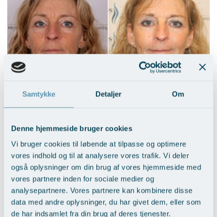
Nedre ansigtsløft i kombi. med
mellemansigtsløft
Samtykke
Detaljer
Om
Vis behandlingseksempler
>
Denne hjemmeside bruger cookies
Vi bruger cookies til løbende at tilpasse og optimere
vores indhold og til at analysere vores trafik. Vi deler
også oplysninger om din brug af vores hjemmeside med
vores partnere inden for sociale medier og
analysepartnere. Vores partnere kan kombinere disse
data med andre oplysninger, du har givet dem, eller som
Nedre ansigtsløft med pande-tindingeløft
de har indsamlet fra din brug af deres tjenester.