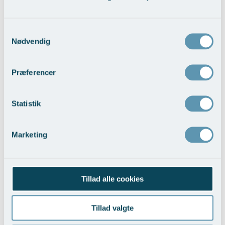
Vis behandlingseksempler
>
Samtykkevalg
Nødvendig
Præferencer
Statistik
Trådløft ansigt
Vis behandlingseksempler
>
Marketing
Tillad alle cookies
Tillad valgte