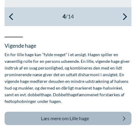
Øre-næse-hals
Vigende hage
En for lille hage kan ”fylde meget” i et ansigt. Hagen spiller en
væsentlig rolle for en persons udseende. En lille, vigende hage giver
indtryk af en svag personlighed, og kombineres den med en lidt
prominerende næse giver det en udtalt disharmoni i ansigtet. En
vigende hage medfører desuden en mindre udstrækning af halsens
hud og muskler, og dermed en dårligt markeret hage-halsvinkel,
samt en evt. dobbelthage. Dobbelthagefænomenet forstærkes af
fedtophobninger under hagen.
Læs mere om
Lille hage