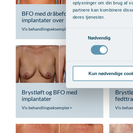
oplysninger om din brug af v
partnere kan kombinere disse
BFO med dråbeformede
BFO me
deres tjenester.
implantater over 300 ml
implan
Vis behandlingseksempler
>
Vis beha
Samtykkevalg
Nødvendig
Kun nødvendige cook
Brystløft og BFO med
Brystl
implantater
fedttr
Vis behandlingseksempler
>
Vis beha