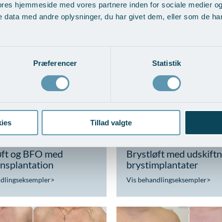
ores hjemmeside med vores partnere inden for sociale medier o
 data med andre oplysninger, du har givet dem, eller som de har 
d udskiftning af
BFO med fedttranspla
tater
Vis behandlingseksempler
ndlingseksempler
>
Præferencer
Statistik
ies
Tillad valgte
øft og BFO med
Brystløft med udskiftn
ansplantation
brystimplantater
ndlingseksempler
>
Vis behandlingseksempler
>