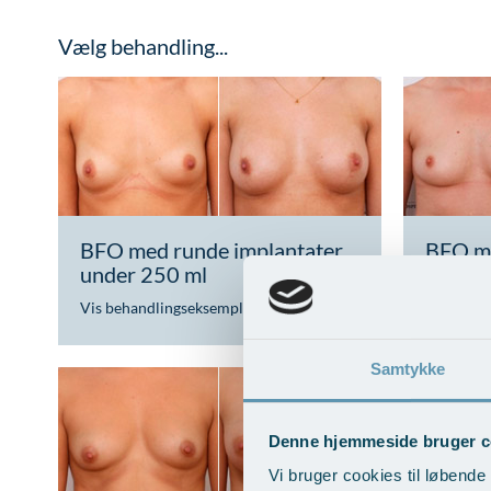
Vælg behandling...
BFO med runde implantater
BFO me
under 250 ml
250-3
Vis behandlingseksempler
>
Vis beha
Samtykke
Denne hjemmeside bruger c
Vi bruger cookies til løbende 