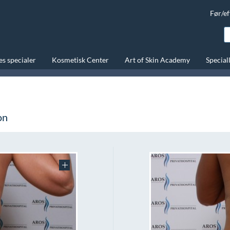
Før/ef
s specialer
Kosmetisk Center
Art of Skin Academy
Special
on