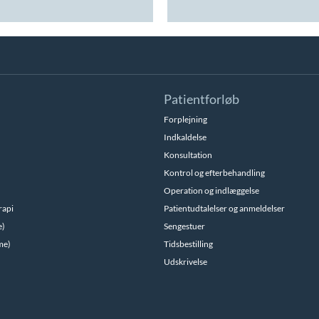
Patientforløb
Forplejning
Indkaldelse
Konsultation
Kontrol og efterbehandling
Operation og indlæggelse
rapi
Patientudtalelser og anmeldelser
e)
Sengestuer
me)
Tidsbestilling
Udskrivelse