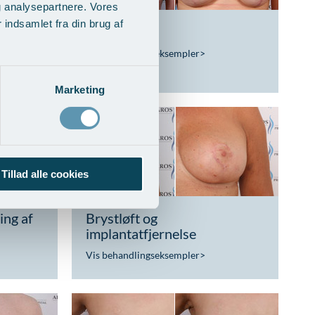
g analysepartnere. Vores
indsamlet fra din brug af
ntation
Brystløft
Vis behandlingseksempler
>
Marketing
Tillad alle cookies
ing af
Brystløft og
implantatfjernelse
Vis behandlingseksempler
>