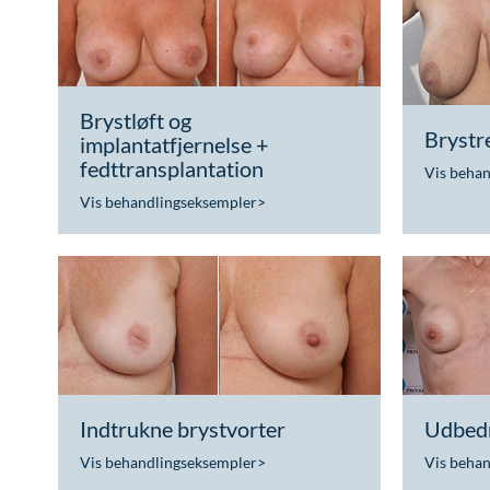
Brystløft og
Brystr
implantatfjernelse +
fedttransplantation
Vis beha
Vis behandlingseksempler
>
Indtrukne brystvorter
Udbedr
Vis behandlingseksempler
>
Vis beha