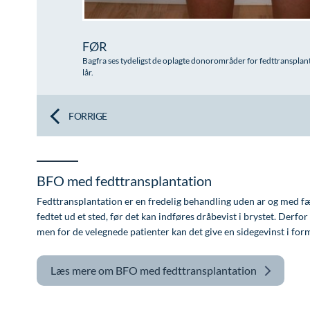
FØR
Bagfra ses tydeligst de oplagte donorområder for fedttranspla
lår.
FORRIGE
BFO med fedttransplantation
Fedttransplantation er en fredelig behandling uden ar og med fæ
fedtet ud et sted, før det kan indføres dråbevist i brystet. Derfo
men for de velegnede patienter kan det give en sidegevinst i for
Læs mere om
BFO med fedttransplantation