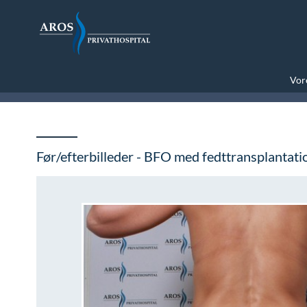
Vore
Før/efterbilleder - BFO med fedttransplantati