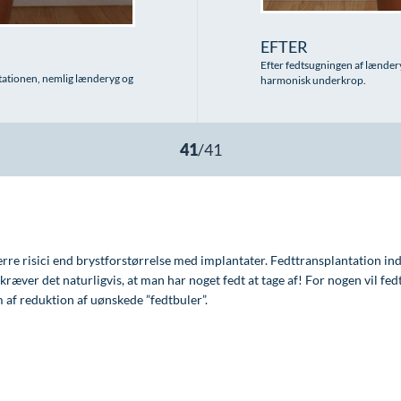
EFTER
Efter fedtsugningen af lænderyg
ntationen, nemlig lænderyg og
harmonisk underkrop.
rre risici end brystforstørrelse med implantater. Fedttransplantation in
r kræver det naturligvis, at man har noget fedt at tage af! For nogen vil fe
m af reduktion af uønskede ”fedtbuler”.