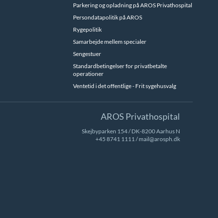
Parkering og opladning på AROS Privathospital
Persondatapolitik på AROS
Rygepolitik
Samarbejde mellem specialer
Sengestuer
Standardbetingelser for privatbetalte
operationer
Ventetid i det offentlige - Frit sygehusvalg
AROS Privathospital
Skejbyparken 154 / DK-8200 Aarhus N
+45 8741 1111
/
mail@arosph.dk