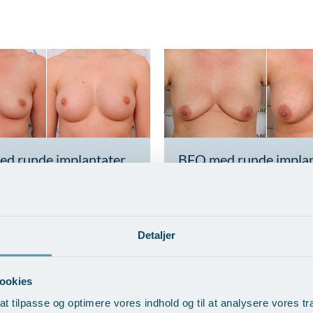
d runde implantater
BFO med runde implan
25 ml
over 325 ml
ndlingseksempler
>
Vis behandlingseksempler
>
Detaljer
ookies
at tilpasse og optimere vores indhold og til at analysere vores tra