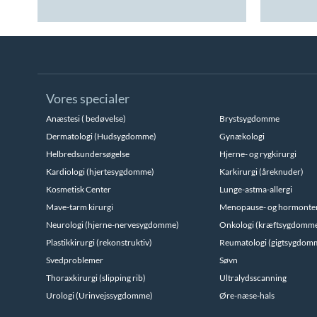
Vores specialer
Anæstesi ( bedøvelse)
Brystsygdomme
Dermatologi (Hudsygdomme)
Gynækologi
Helbredsundersøgelse
Hjerne- og rygkirurgi
Kardiologi (hjertesygdomme)
Karkirurgi (åreknuder)
Kosmetisk Center
Lunge-astma-allergi
Mave-tarm kirurgi
Menopause- og hormonte
Neurologi (hjerne-nervesygdomme)
Onkologi (kræftsygdomm
Plastikkirurgi (rekonstruktiv)
Reumatologi (gigtsygdom
Svedproblemer
Søvn
Thoraxkirurgi (slipping rib)
Ultralydsscanning
Urologi (Urinvejssygdomme)
Øre-næse-hals