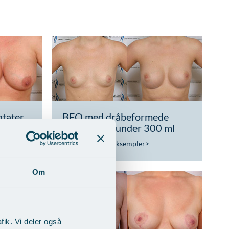
tater
BFO med dråbeformede
implantater under 300 ml
Vis behandlingseksempler
>
Om
fik. Vi deler også