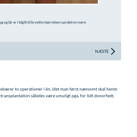
 og lår er i tilgift til brystforstørrelsen opnået en mere
NÆSTE
debærer to operationer i én, idet man først nænsomt skal hente
dttransplantation således være umuligt pga. for lidt donorfedt,