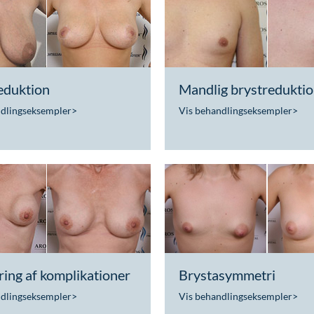
eduktion
Mandlig brystredukti
ndlingseksempler
>
Vis behandlingseksempler
>
ing af komplikationer
Brystasymmetri
ndlingseksempler
>
Vis behandlingseksempler
>