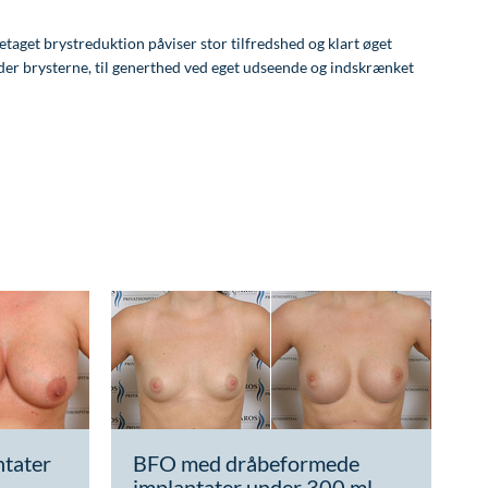
taget brystreduktion påviser stor tilfredshed og klart øget
der brysterne, til generthed ved eget udseende og indskrænket
tater
BFO med dråbeformede
implantater under 300 ml