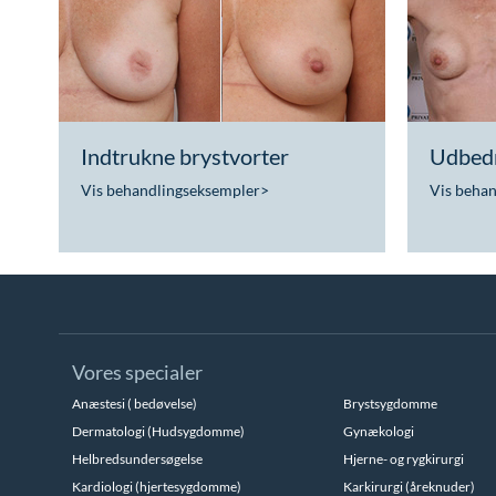
Indtrukne brystvorter
Udbedr
Vis behandlingseksempler
>
Vis beha
Vores specialer
Anæstesi ( bedøvelse)
Brystsygdomme
Dermatologi (Hudsygdomme)
Gynækologi
Helbredsundersøgelse
Hjerne- og rygkirurgi
Kardiologi (hjertesygdomme)
Karkirurgi (åreknuder)