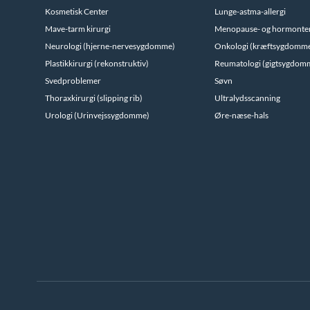
Kosmetisk Center
Lunge-astma-allergi
Mave-tarm kirurgi
Menopause- og hormonte
Neurologi (hjerne-nervesygdomme)
Onkologi (kræftsygdomm
Plastikkirurgi (rekonstruktiv)
Reumatologi (gigtsygdom
Svedproblemer
Søvn
Thoraxkirurgi (slipping rib)
Ultralydsscanning
Urologi (Urinvejssygdomme)
Øre-næse-hals