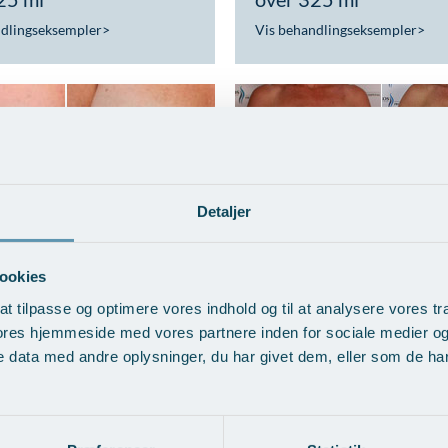
ndlingseksempler
>
Vis behandlingseksempler
>
Detaljer
d udskiftning af
BFO med fedttranspla
tater
Vis behandlingseksempler
>
ookies
ndlingseksempler
>
at tilpasse og optimere vores indhold og til at analysere vores tra
ores hjemmeside med vores partnere inden for sociale medier o
 data med andre oplysninger, du har givet dem, eller som de har 