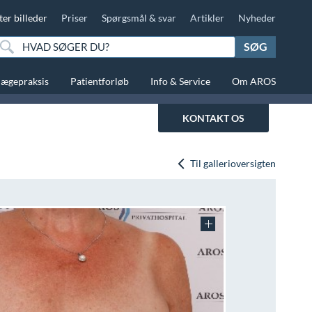
ter billeder
Priser
Spørgsmål & svar
Artikler
Nyheder
SØG
lægepraksis
Patientforløb
Info & Service
Om AROS
KONTAKT OS
Til gallerioversigten