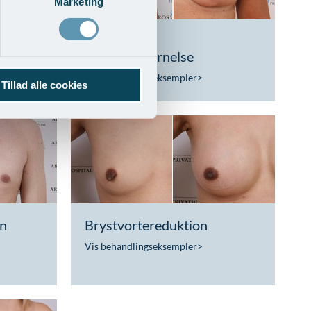
Marketing
ing af
Brystløft og
implantatfjernelse
Vis behandlingseksempler
>
Tillad alle cookies
on
Brystvortereduktion
Vis behandlingseksempler
>