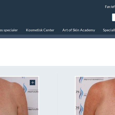
Før/ef
s specialer
Kosmetisk Center
Art of Skin Academy
Special