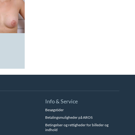
Info & Service
Besøgstider
Betalingsmuligheder på AROS
Betingelser og rettigheder for billeder og
indhold