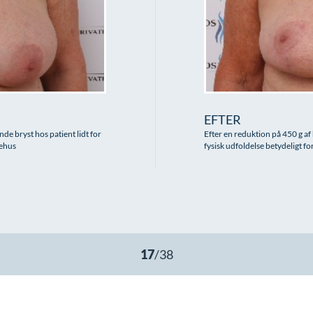
EFTER
 bryst hos patient lidt for
Efter en reduktion på 450 g af 
gehus
fysisk udfoldelse betydeligt f