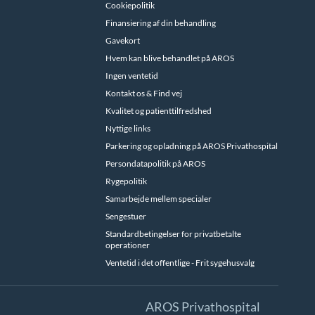
Cookiepolitik
Finansiering af din behandling
Gavekort
Hvem kan blive behandlet på AROS
Ingen ventetid
Kontakt os & Find vej
Kvalitet og patienttilfredshed
Nyttige links
Parkering og opladning på AROS Privathospital
Persondatapolitik på AROS
Rygepolitik
Samarbejde mellem specialer
Sengestuer
Standardbetingelser for privatbetalte
operationer
Ventetid i det offentlige - Frit sygehusvalg
AROS Privathospital