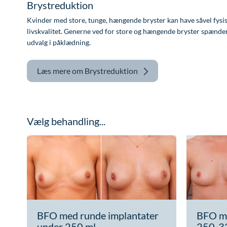
Brystreduktion
Kvinder med store, tunge, hængende bryster kan have såvel fysisk
livskvalitet. Generne ved for store og hængende bryster spænder
udvalg i påklædning.
Læs mere om
Brystreduktion
Vælg behandling...
BFO med runde implantater
BFO me
under 250 ml
250-3