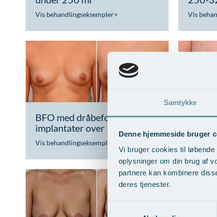
Vis behandlingseksempler
>
Vis beha
Samtykke
BFO med dråbeformede
BFO me
implantater over 300 ml
implan
Denne hjemmeside bruger c
Vis behandlingseksempler
>
Vis beha
Vi bruger cookies til løbende 
oplysninger om din brug af v
partnere kan kombinere disse
deres tjenester.
Samtykkevalg