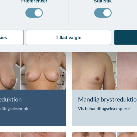
Præferencer
Statistik
øft og BFO med
Brystløft med udskiftn
ansplantation
brystimplantater
ndlingseksempler
>
Vis behandlingseksempler
>
ies
Tillad valgte
eduktion
Mandlig brystredukti
ndlingseksempler
Vis behandlingseksempler
>