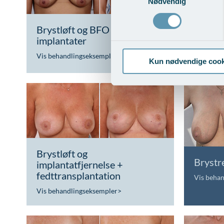
Nødvendig
Brystløft og BFO med
Brystl
implantater
fedttr
Vis behandlingseksempler
>
Vis beha
Kun nødvendige cook
Brystløft og
Brystr
implantatfjernelse +
fedttransplantation
Vis beha
Vis behandlingseksempler
>