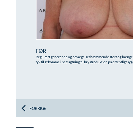
FØR
Regulært generende og bevægelseshæmmende stort og hængende
tyk til at komme i betragtning til brystreduktion på offentligt sy
FORRIGE