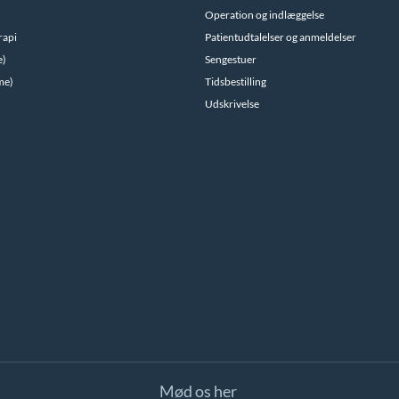
Operation og indlæggelse
rapi
Patientudtalelser og anmeldelser
e)
Sengestuer
me)
Tidsbestilling
Udskrivelse
Mød os her