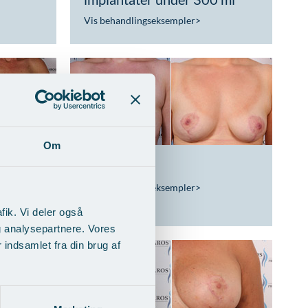
Vis behandlingseksempler
>
Om
ntation
Brystløft
Vis behandlingseksempler
>
fik. Vi deler også
g analysepartnere. Vores
indsamlet fra din brug af