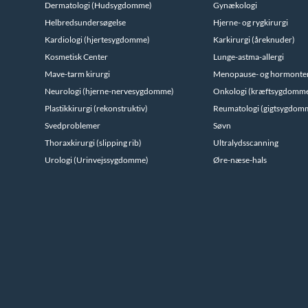
Dermatologi (Hudsygdomme)
Gynækologi
Helbredsundersøgelse
Hjerne- og rygkirurgi
Kardiologi (hjertesygdomme)
Karkirurgi (åreknuder)
Kosmetisk Center
Lunge-astma-allergi
Mave-tarm kirurgi
Menopause- og hormonte
Neurologi (hjerne-nervesygdomme)
Onkologi (kræftsygdomm
Plastikkirurgi (rekonstruktiv)
Reumatologi (gigtsygdom
Svedproblemer
Søvn
Thoraxkirurgi (slipping rib)
Ultralydsscanning
Urologi (Urinvejssygdomme)
Øre-næse-hals