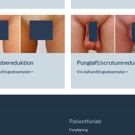
bereduktion
Pungløft/scrotumredu
ndlingseksempler
>
Vis behandlingseksempler
>
Patientforløb
Forplejning