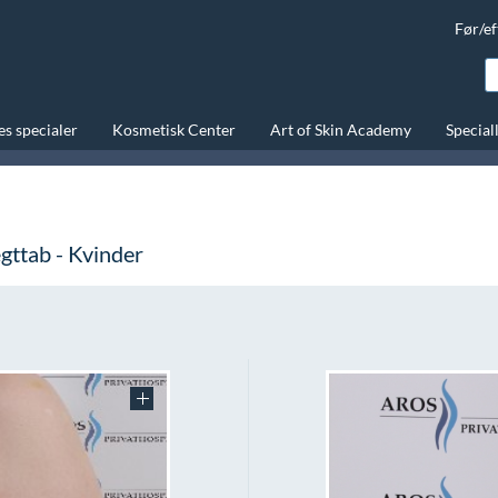
Før/ef
s specialer
Kosmetisk Center
Art of Skin Academy
Special
gttab - Kvinder