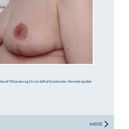
else af 950 g væv og 21 cms løft af brystvorter. Hermed opnået
NÆSTE