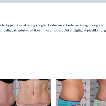
underliggende muskler og knogler. Løsheden af huden er årsag til nogle af 
delig påklædning, og ikke mindst motion. Det er vigtigt at plastikkirurge