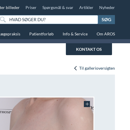
ter billeder
Priser
Spørgsmål & svar
Artikler
Nyheder
SØG
lægepraksis
Patientforløb
Info & Service
Om AROS
KONTAKT OS
Til gallerioversigten