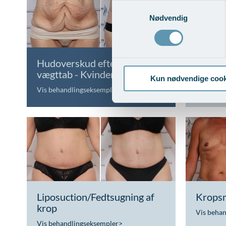
Samtykkevalg
Nødvendig
Hudoverskud efter stort
Hudove
vægttab - Kvinder
vægtt
Kun nødvendige cook
Vis behandlingseksempler
Vis beha
Liposuction/Fedtsugning af
Kropsm
krop
Vis beha
Vis behandlingseksempler
>