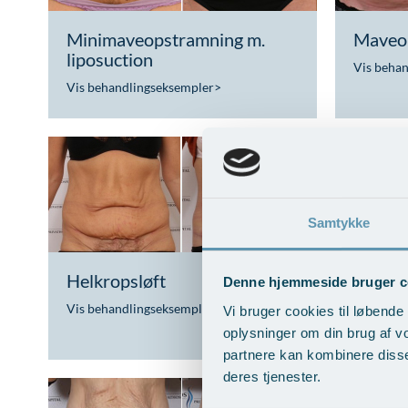
Minimaveopstramning m.
Maveo
liposuction
Vis beha
Vis behandlingseksempler
>
Samtykke
Helkropsløft
Løft af
Denne hjemmeside bruger c
minita
Vis behandlingseksempler
>
Vi bruger cookies til løbende 
Vis beha
oplysninger om din brug af v
partnere kan kombinere disse
deres tjenester.