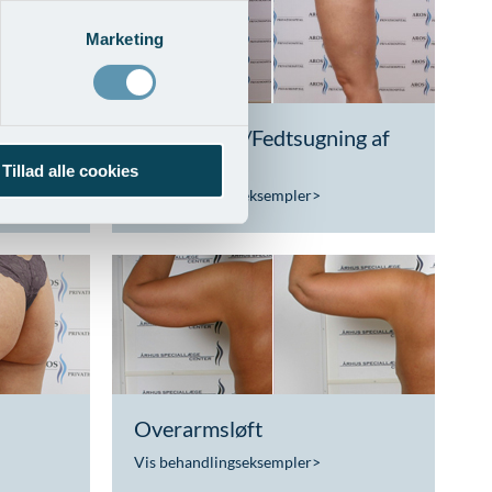
Marketing
ng af
Liposuction/Fedtsugning af
ben
Tillad alle cookies
Vis behandlingseksempler
>
Overarmsløft
Vis behandlingseksempler
>