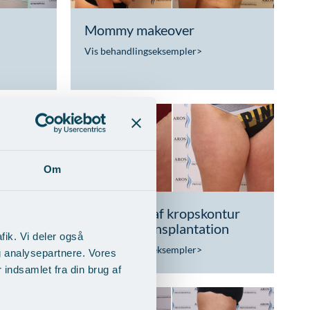
Mommy makeover
Vis behandlingseksempler
>
Om
Udjævning af kropskontur
med fedttransplantation
fik. Vi deler også
Vis behandlingseksempler
>
g analysepartnere. Vores
indsamlet fra din brug af