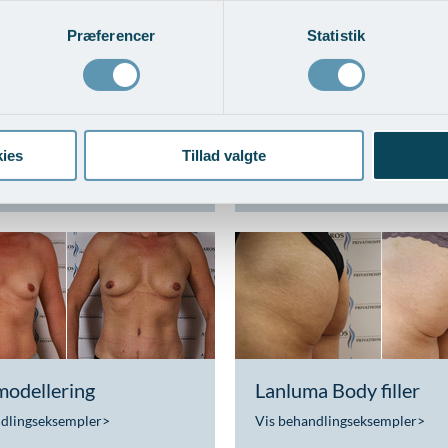
Præferencer
Statistik
rskud efter stort
Liposuction/Fedtsugni
ab - Mænd
arme
ies
Tillad valgte
ndlingseksempler
>
Vis behandlingseksempler
>
odellering
Lanluma Body filler
ndlingseksempler
>
Vis behandlingseksempler
>