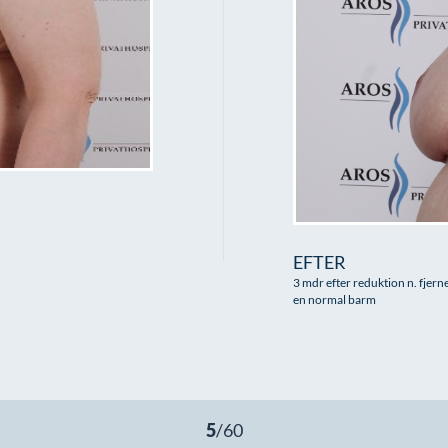
EFTER
3 mdr efter reduktion n. fjern
en normal barm