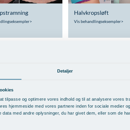
pstramning
Halvkropsløft
ndlingseksempler
>
Vis behandlingseksempler
>
Detaljer
 inderlår -
Løft af balder og lår –
ookies
ngaløft
Tangaløft
at tilpasse og optimere vores indhold og til at analysere vores tra
ndlingseksempler
>
Vis behandlingseksempler
>
ores hjemmeside med vores partnere inden for sociale medier o
 data med andre oplysninger, du har givet dem, eller som de har 