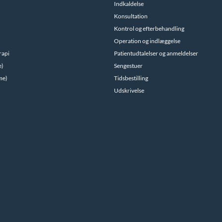
Indkaldelse
Konsultation
Kontrol og efterbehandling
Operation og indlæggelse
rapi
Patientudtalelser og anmeldelser
e)
Sengestuer
me)
Tidsbestilling
Udskrivelse