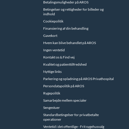
Betalingsmuligheder på AROS
Betingelser og rettigheder for billeder og
indhold
Cookiepolitik
Finansiering af din behandling
Gavekort
Hvem kan blive behandlet på AROS
Ingen ventetid
Kontakt os & Find vej
Kvalitet og patienttilfredshed
Nyttige links
Parkering og opladning på AROS Privathospital
Persondatapolitik på AROS
Rygepolitik
Samarbejde mellem specialer
Sengestuer
Standardbetingelser for privatbetalte
operationer
Ventetid i det offentlige - Frit sygehusvalg