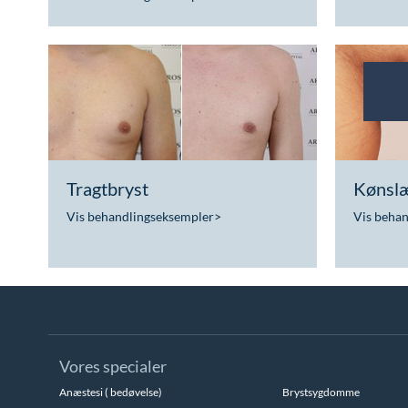
Tragtbryst
Kønslæ
Vis behandlingseksempler
>
Vis beha
Vores specialer
Anæstesi ( bedøvelse)
Brystsygdomme