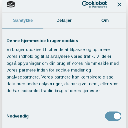
Samtykke
Detaljer
Om
Løft af balder og lår – Tangaløft
Denne hjemmeside bruger cookies
Vis behandlingseksempler
>
Vi bruger cookies til løbende at tilpasse og optimere
vores indhold og til at analysere vores trafik. Vi deler
også oplysninger om din brug af vores hjemmeside med
vores partnere inden for sociale medier og
analysepartnere. Vores partnere kan kombinere disse
data med andre oplysninger, du har givet dem, eller som
de har indsamlet fra din brug af deres tjenester.
Udjævning af kropskontur med
Samtykkevalg
fedttransplantation
Nødvendig
Vis behandlingseksempler