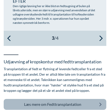
EFTER
Den rigtige løsning her er ikke blot en fedtsugning af bulen på
Øre-næse-hals
lårets yderside, men en større udjævning med anvendelsen af det
udtagne overskydende fedt til transplantation til hofteydersiden
og knæydersiden. Her 3 mdr. e. operationen har hun opnået
næsten symmetrisk benform.
Udjævning af kropskontur med fedttransplantation
Transplantation af fedt er flytning af levende fedtceller fra et sted
på kroppen til et andet. Der er altså ikke tale om transplantation fra
et menneske til et andet. Teknikken kan sammenlignes med
hudtransplantation, hvor man "høster" et stykke hud fra et sted på
kroppen og lægger det på et sår et andet sted på kroppen.
Læs mere om
Fedttransplantation