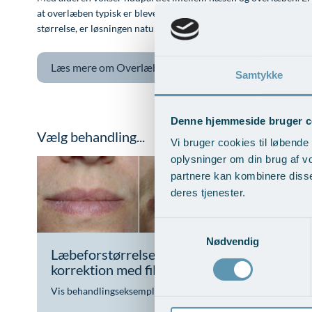
at overlæben typisk er blevet meget smal, kan operation med mi
størrelse, er løsningen naturligvis en filler eller fedttransplantat
Læs mere om
Overlæbe- og mundvigsløft
Samtykke
Denne hjemmeside bruger c
Vælg behandling...
Vi bruger cookies til løbende 
oplysninger om din brug af v
partnere kan kombinere disse
deres tjenester.
Samtykkevalg
Nødvendig
Læbeforstørrelse/ læbeform
Læbefo
korrektion med filler
fedttr
Vis behandlingseksempler
>
Vis beha