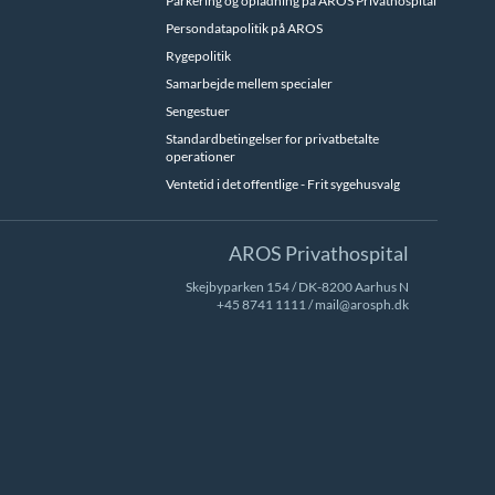
Parkering og opladning på AROS Privathospital
Persondatapolitik på AROS
Rygepolitik
Samarbejde mellem specialer
Sengestuer
Standardbetingelser for privatbetalte
operationer
Ventetid i det offentlige - Frit sygehusvalg
AROS Privathospital
Skejbyparken 154 / DK-8200 Aarhus N
+45 8741 1111
/
mail@arosph.dk