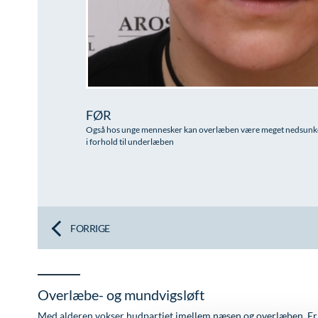
FØR
Også hos unge mennesker kan overlæben være meget nedsunke
i forhold til underlæben
FORRIGE
Overlæbe- og mundvigsløft
Med alderen vokser hudpartiet imellem næsen og overlæben. Er 