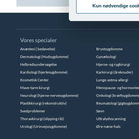
Kun nødvendige cook
Vores specialer
Anæstesi ( bedøvelse)
Brystsygdomme
Dermatologi (Hudsygdomme)
Gynækologi
Helbredsundersøgelse
Hjerne- og rygkirurgi
Kardiologi (hjertesygdomme)
Karkirurgi (åreknuder)
Kosmetisk Center
Lunge-astma-allergi
Mave-tarm kirurgi
Menopause- og hormonte
Neurologi (hjerne-nervesygdomme)
Onkologi (kræftsygdomm
Plastikkirurgi (rekonstruktiv)
Reumatologi (gigtsygdom
Svedproblemer
Søvn
Thoraxkirurgi (slipping rib)
Ultralydsscanning
Urologi (Urinvejssygdomme)
Øre-næse-hals