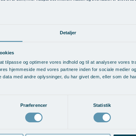
ndskelse af hudlængden oven for overlæben og dermed løft af overlæben v
ion.
Detaljer
ookies
at tilpasse og optimere vores indhold og til at analysere vores tra
ores hjemmeside med vores partnere inden for sociale medier o
 data med andre oplysninger, du har givet dem, eller som de har 
Præferencer
Statistik
rstørrelse med
Overlæbe- og mundvig
ansplantation
Vis behandlingseksempler
ndlingseksempler
>