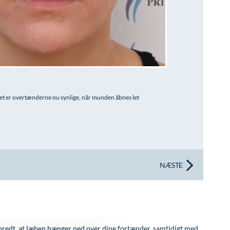
et er overtænderne nu synlige, når munden åbnes let
NÆSTE
bredt, at læben hænger ned over dine fortænder, samtidigt med