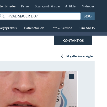
ter billeder
Priser
Spørgsmål & svar
Artikler
Nyheder
SØG
lægepraksis
Patientforløb
Info & Service
Om AROS
KONTAKT OS
Til gallerioversigten