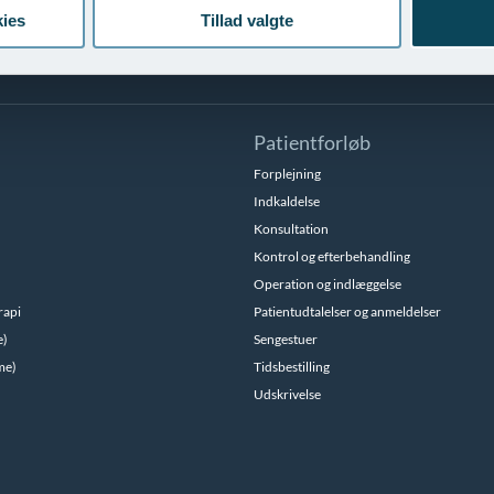
ies
Tillad valgte
Patientforløb
Forplejning
Indkaldelse
Konsultation
Kontrol og efterbehandling
Operation og indlæggelse
rapi
Patientudtalelser og anmeldelser
e)
Sengestuer
me)
Tidsbestilling
Udskrivelse