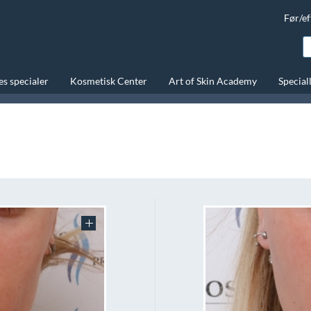
Før/ef
s specialer
Kosmetisk Center
Art of Skin Academy
Special