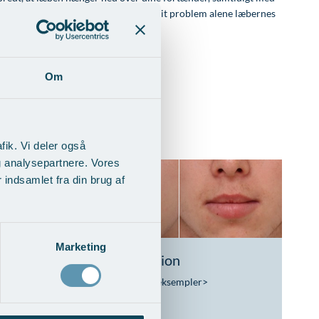
ære den bedste løsning for dig. Er dit problem alene læbernes
Om
fik. Vi deler også
g analysepartnere. Vores
indsamlet fra din brug af
Marketing
sløft
Læbereduktion
Vis behandlingseksempler
>