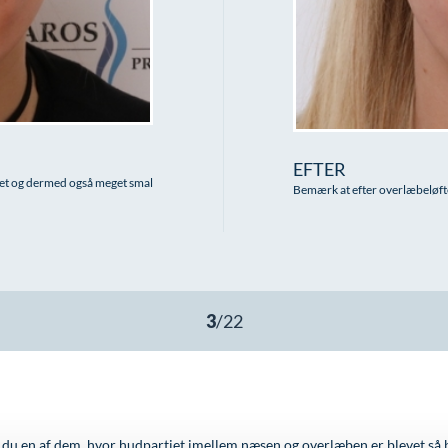
EFTER
t og dermed også meget smal
Bemærk at efter overlæbeløft
du en af dem, hvor hudpartiet imellem næsen og overlæben er blevet så 