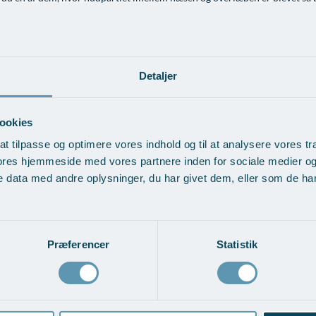
ndskelse af hudlængden oven for overlæben og dermed løft af overlæben v
ion.
Detaljer
ookies
at tilpasse og optimere vores indhold og til at analysere vores tra
ores hjemmeside med vores partnere inden for sociale medier o
 data med andre oplysninger, du har givet dem, eller som de har 
Præferencer
Statistik
rstørrelse med
Overlæbe- og mundvig
ansplantation
Vis behandlingseksempler
ndlingseksempler
>