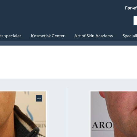
Før/ef
s specialer
Kosmetisk Center
Art of Skin Academy
Special