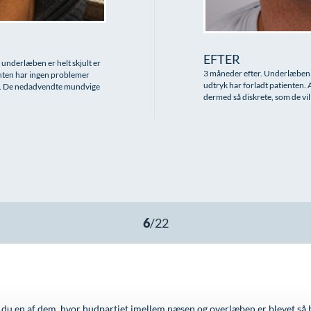
EFTER
 underlæben er helt skjult er
3 måneder efter. Underlæben 
enten har ingen problemer
udtryk har forladt patienten.
n. De nedadvendte mundvige
dermed så diskrete, som de vil
du en af dem, hvor hudpartiet imellem næsen og overlæben er blevet så 