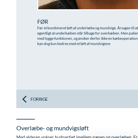
FØR
Før et kombineret løft af underlæbe og mundvige. Årsagen til at
egentligt at underkæben står tilbage for overkæben. Men pati
med tygge funktionen, og ønsker derfor ikke en kæbeoperatio
kan dog kun bedres med et løft af mundvigene
FORRIGE
Overlæbe- og mundvigsløft
Med alderen vokser hudpartiet imellem næsen og overlæben. Er 