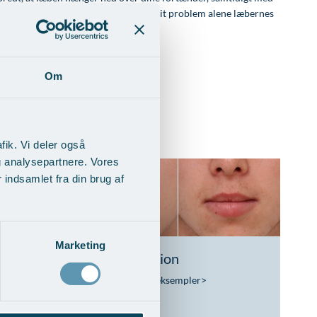
ære den bedste løsning for dig. Er dit problem alene læbernes
Om
fik. Vi deler også
g analysepartnere. Vores
indsamlet fra din brug af
Marketing
sløft
Læbereduktion
Vis behandlingseksempler
>