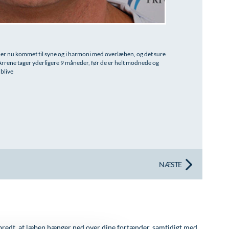
er nu kommet til syne og i harmoni med overlæben, og det sure
 Arrene tager yderligere 9 måneder, før de er helt modnede og
 blive
NÆSTE
bredt, at læben hænger ned over dine fortænder, samtidigt med