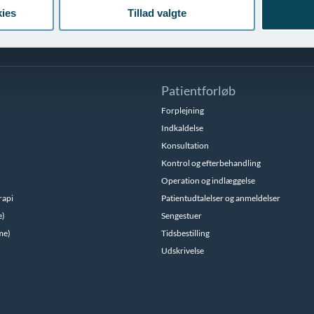
ies
Tillad valgte
Patientforløb
Forplejning
Indkaldelse
Konsultation
Kontrol og efterbehandling
Operation og indlæggelse
rapi
Patientudtalelser og anmeldelser
e)
Sengestuer
me)
Tidsbestilling
Udskrivelse