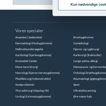
Kun nødvendige cook
Vores specialer
Anæstesi ( bedøvelse)
Brystsygdomme
Dermatologi (Hudsygdomme)
Gynækologi
Helbredsundersøgelse
Hjerne- og rygkirurgi
Kardiologi (hjertesygdomme)
Karkirurgi (åreknuder)
Kosmetisk Center
Lunge-astma-allergi
Mave-tarm kirurgi
Menopause- og hormonte
Neurologi (hjerne-nervesygdomme)
Onkologi (kræftsygdomm
Plastikkirurgi (rekonstruktiv)
Reumatologi (gigtsygdom
Svedproblemer
Søvn
Thoraxkirurgi (slipping rib)
Ultralydsscanning
Urologi (Urinvejssygdomme)
Øre-næse-hals