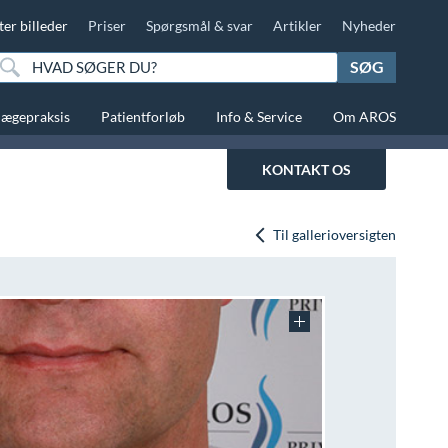
ter billeder
Priser
Spørgsmål & svar
Artikler
Nyheder
SØG
lægepraksis
Patientforløb
Info & Service
Om AROS
KONTAKT OS
Til gallerioversigten