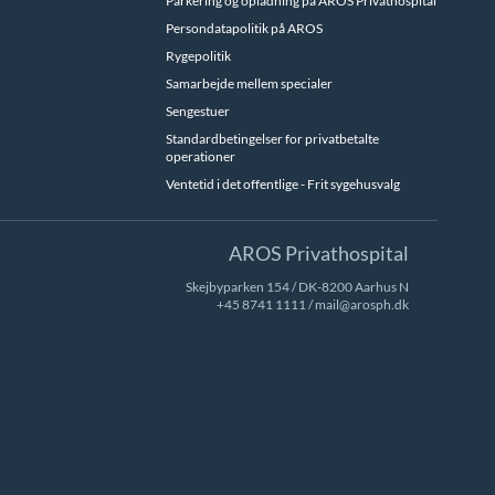
Parkering og opladning på AROS Privathospital
Persondatapolitik på AROS
Rygepolitik
Samarbejde mellem specialer
Sengestuer
Standardbetingelser for privatbetalte
operationer
Ventetid i det offentlige - Frit sygehusvalg
AROS Privathospital
Skejbyparken 154 / DK-8200 Aarhus N
+45 8741 1111
/
mail@arosph.dk