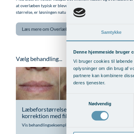
at overlæben typisk er blevet meget smal, kan operation med mi
størrelse, er løsningen naturligvis en filler eller fedttransplantat
Læs mere om
Overlæbe- og mundvigsløft
Samtykke
Denne hjemmeside bruger c
Vælg behandling...
Vi bruger cookies til løbende 
oplysninger om din brug af v
partnere kan kombinere disse
deres tjenester.
Samtykkevalg
Nødvendig
Læbeforstørrelse/ læbeform
Læbefo
korrektion med filler
fedttr
Vis behandlingseksempler
>
Vis beha