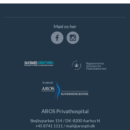
Mød os her
Registreret hos
Styrelsen for
Patientsikkerhed
AROS Privathospital
Skejbyparken 154 / DK-8200 Aarhus N
+45 8741 1111
/
mail@arosph.dk