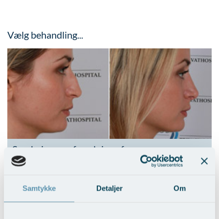
Vælg behandling...
Sænkning og afsmalning af næseryg
Vis behandlingseksempler
>
Samtykke
Detaljer
Om