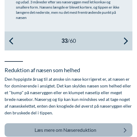
og udad. 3 måneder efter ses næseryggen med let konkav og
smallere form. Næsens længde er blevet kortere, og tippen er ikke
Øre-næse-hals
længere det nederste, men nu det mest fremtrædende punkt på
næsen
Reduktion af næsen som helhed
Den hyppigste årsag til at ønske sin næse korrigeret er, at næsen er
for dominerende i ansigtet. Det kan skyldes næsen som helhed eller
et "bump" på næseryggen eller en klumpet næsetip eller meget
brede næsebor. Næseryg og tip kan kun mindskes ved at tage noget
af næseskelettet, enten den knoglede del øverst på næseryggen eller
den bruskede del i tippen.
Læs mere om
Næsereduktion