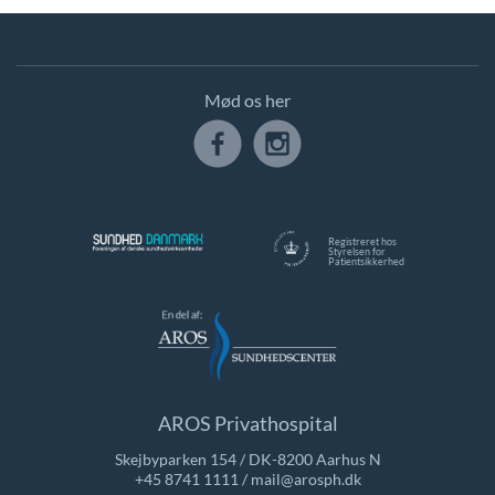
Mød os her
Registreret hos
Styrelsen for
Patientsikkerhed
AROS Privathospital
Skejbyparken 154 / DK-8200 Aarhus N
+45 8741 1111
/
mail@arosph.dk