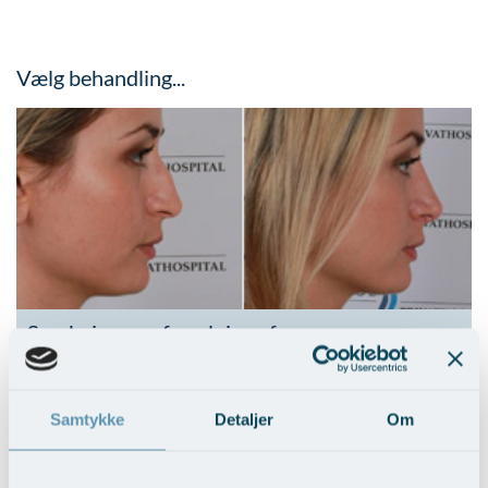
Vælg behandling...
Sænkning og afsmalning af næseryg
Vis behandlingseksempler
>
Samtykke
Detaljer
Om