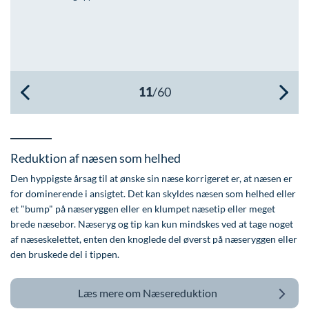
Øre-næse-hals
Reduktion af næsen som helhed
Den hyppigste årsag til at ønske sin næse korrigeret er, at næsen er
for dominerende i ansigtet. Det kan skyldes næsen som helhed eller
et "bump" på næseryggen eller en klumpet næsetip eller meget
brede næsebor. Næseryg og tip kan kun mindskes ved at tage noget
af næseskelettet, enten den knoglede del øverst på næseryggen eller
den bruskede del i tippen.
Læs mere om
Næsereduktion