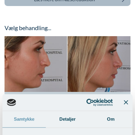
Vælg behandling...
Sænkning og afsmalning af næseryg
Vis behandlingseksempler
>
Samtykke
Detaljer
Om