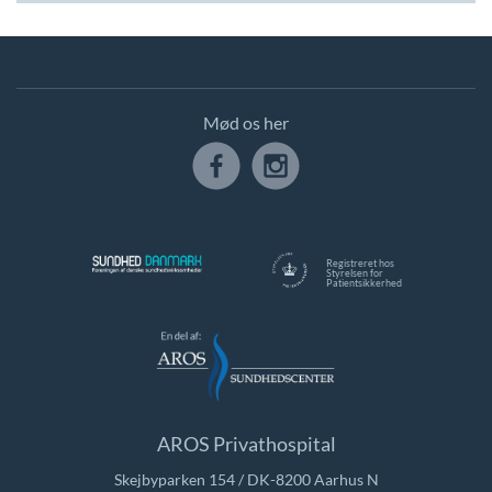
Mød os her
Registreret hos
Styrelsen for
Patientsikkerhed
AROS Privathospital
Skejbyparken 154 / DK-8200 Aarhus N