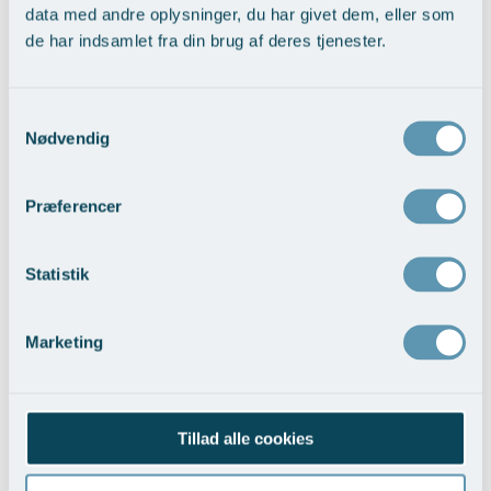
data med andre oplysninger, du har givet dem, eller som
de har indsamlet fra din brug af deres tjenester.
Nedsunkne øvre øjenlåg
Samtykkevalg
Nødvendig
Vis behandlingseksempler
>
Præferencer
Statistik
Marketing
Asiatiske øvre øjenlåg
Vis behandlingseksempler
>
Tillad alle cookies