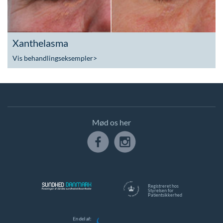
Xanthelasma
Vis behandlingseksempler
>
Mød os her
Registreret hos
Styrelsen for
Patientsikkerhed