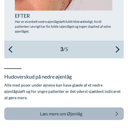
Øre-næse-hals
EFTER
Her er et enkelt nedre øjenlågsløft fuldt tilstrækkeligt, fordi
patienten i øvrigt har fin fylde i øjenlåget og ingen slaphed af selve
øjenlåget.
Hudoverskud på nedre øjenlåg
Alle med poser under øjnene kan have glæde af et nedre
øjenlågsløft og for yngre patienter er det yderst sjældent indiceret
at gøre mere.
Læs mere om
Øjenlåg