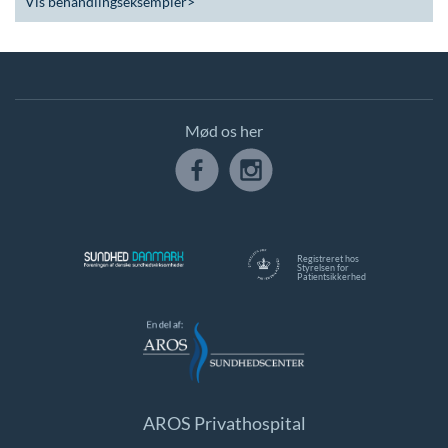
Vis behandlingseksempler
>
Mød os her
Registreret hos
Styrelsen for
Patientsikkerhed
AROS Privathospital