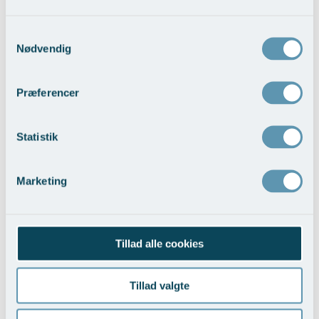
Vis behandlingseksempler
>
Samtykkevalg
Nødvendig
Præferencer
Statistik
Asiatiske øvre øjenlåg
Marketing
Vis behandlingseksempler
>
Tillad alle cookies
Tillad valgte