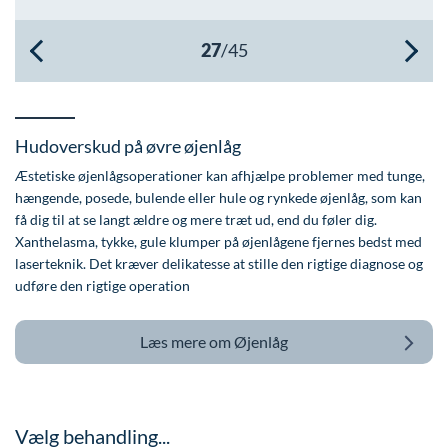
Øre-næse-hals
Hudoverskud på øvre øjenlåg
Æstetiske øjenlågsoperationer kan afhjælpe problemer med tunge,
hængende, posede, bulende eller hule og rynkede øjenlåg, som kan
få dig til at se langt ældre og mere træt ud, end du føler dig.
Xanthelasma, tykke, gule klumper på øjenlågene fjernes bedst med
laserteknik. Det kræver delikatesse at stille den rigtige diagnose og
udføre den rigtige operation
Læs mere om
Øjenlåg
Vælg behandling...