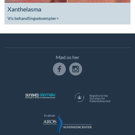
Xanthelasma
Vis behandlingseksempler
>
Mød os her
Registreret hos
Styrelsen for
Patientsikkerhed