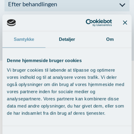
Efter behandlingen
Eventuelle bivirkninger og
komplikationer
Samtykke
Detaljer
Om
Forventet resultat
Denne hjemmeside bruger cookies
Vi bruger cookies til løbende at tilpasse og optimere
Priser på IPL (Nordlys) til karpsrængninger
vores indhold og til at analysere vores trafik. Vi deler
også oplysninger om din brug af vores hjemmeside med
vores partnere inden for sociale medier og
Hele ansigtet
3.000,-
analysepartnere. Vores partnere kan kombinere disse
data med andre oplysninger, du har givet dem, eller som
Hals og decolletage
3.200,-
de har indsamlet fra din brug af deres tjenester.
Næse og kinder
2.000,-
Andre områder: Første
3.000,-
behandling sv.t. to håndflader
Samtykkevalg