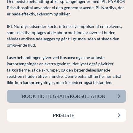
Modelopskrivning
Den bedste behandling af karsprængninger er med IPL. På AROS
Lunge-astma-allergi
Udskrivelse
Kontakt os & Find vej
Vores mål
Privathospital anvender vi den gennemprøvede IPL Nordlys, der
Plasmaprodukter i æstetisk, kosmetisk og anti-
er både effektiv, skånsom og sikker.
Mave-tarm kirurgi
Kvalitet og patienttilfredshed
aging medicin
IPL Nordlys udsender korte, intense lysimpulser af en frekvens,
Menopause- og hormonterapi
Nyttige links
Prisliste
som selektivt optages af de abnorme blodkar øverst i huden,
således at disse ødelægges og går til grunde uden at skade den
Neurologi (hjerne-nervesygdomme)
Parkering og opladning på AROS Privathospital
Skriv dig op
omgivende hud.
Onkologi (kræftsygdomme)
Persondatapolitik på AROS
Laserbehandlingen giver ved Rosacea og akne udløste
Plastikkirurgi (rekonstruktiv)
Rygepolitik
karsprængninger en ekstra gevinst, idet lyset også påvirker
talgkirtlerne, så de skrumper, og den betændelseslignede
Reumatologi (gigtsygdomme)
Samarbejde mellem specialer
reaktion i huden bliver mindre. Denne behandling fjerner altså
ikke kun karsprængninger, men forbedrer også tilstanden.
Svedproblemer
Sengestuer
Søvn
Standardbetingelser for privatbetalte
BOOK TID TIL GRATIS KONSULTATION
operationer
Thoraxkirurgi (slipping rib)
Ventetid i det offentlige - Frit sygehusvalg
PRISLISTE
Ultralydsscanning
Urologi (Urinvejssygdomme)