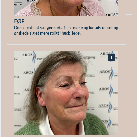
F
FØR
Denne patient var generet af sin rødme og karudvidelser og
ønskede sig et mere roligt “hudbillede”.
E
Re
me