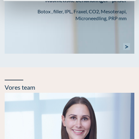
Kosmetiske behandlinger - priser
Botox , filler, IPL, Fraxel, CO2, Mesoterapi,
Microneedling, PRP mm
>
Vores team