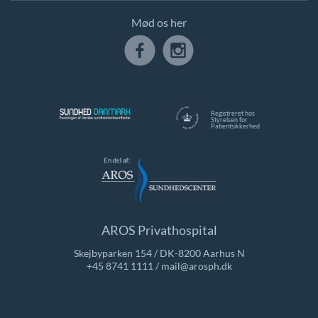
Mød os her
Registreret hos
Styrelsen for
Patientsikkerhed
AROS Privathospital
Skejbyparken 154 / DK-8200 Aarhus N
+45 8741 1111
/
mail@arosph.dk