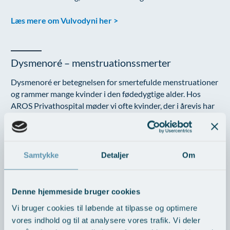
Læs mere om Vulvodyni her >
Dysmenoré – menstruationssmerter
Dysmenoré er betegnelsen for smertefulde menstruationer
og rammer mange kvinder i den fødedygtige alder. Hos
AROS Privathospital møder vi ofte kvinder, der i årevis har
kæmpet med stærke menstruationssmerter uden at få en
klar forklaring eller den rette hjælp. Vi tilbyder grundig
udredning, forståelse og individuelt tilpasset behandling –
med fokus på dig, dine symptomer og din livskvalitet.
Samtykke
Detaljer
Om
Læs mere om Dysmenoré her >
Denne hjemmeside bruger cookies
Vi bruger cookies til løbende at tilpasse og optimere
Smerter ved samleje (Dyspareuni)
vores indhold og til at analysere vores trafik. Vi deler