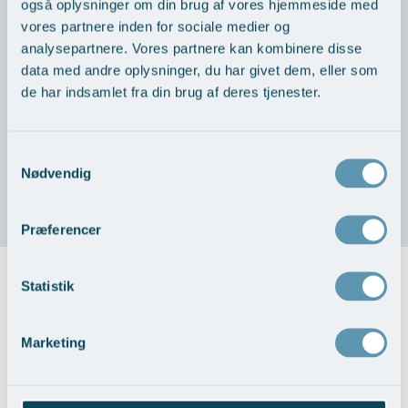
også oplysninger om din brug af vores hjemmeside med
Dyspareuni er en hyppig, men ofte tabubelagt tilstand, hvor
vores partnere inden for sociale medier og
samleje giver smerter – enten ved skedeåbningen eller
analysepartnere. Vores partnere kan kombinere disse
dybere i underlivet. Smerterne kan være brændende,
data med andre oplysninger, du har givet dem, eller som
stikkende eller trykkende og påvirker ofte både lyst,
de har indsamlet fra din brug af deres tjenester.
intimitet og livskvalitet. Årsagerne kan være både fysiske og
psykiske, men med den rette udredning findes der gode
behandlingsmuligheder.
Samtykkevalg
Nødvendig
Læs mere om smerter ved samleje her >
Præferencer
Statistik
Priser
Marketing
Forundersøgelse inkl. transvaginal
1.800,-
Ultralydsscanning
Kontrol konsultation inkl. evt.