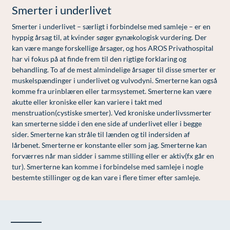
Modelopskrivning
Smerter i underlivet
Ar og strækmærker
Udskrivelse
Kontakt os & Find vej
Vores mål
Plasmaprodukter i æstetisk, kosmetisk og anti-
Smerter i underlivet – særligt i forbindelse med samleje – er en
Uønsket hårvækst
Kvalitet og patienttilfredshed
aging medicin
hyppig årsag til, at kvinder søger gynækologisk vurdering. Der
kan være mange forskellige årsager, og hos AROS Privathospital
Hårtab
Nyttige links
Prisliste
har vi fokus på at finde frem til den rigtige forklaring og
Aldersprægede håndrygge
Parkering og opladning på AROS Privathospital
behandling. To af de mest almindelige årsager til disse smerter er
Skriv dig op
muskelspændinger i underlivet og vulvodyni. Smerterne kan også
Kropsforyngelse og opstramning
Persondatapolitik på AROS
komme fra urinblæren eller tarmsystemet. Smerterne kan være
akutte eller kroniske eller kan variere i takt med
Intim konturering/foryngelse
Rygepolitik
menstruation(cystiske smerter). Ved kroniske underlivssmerter
kan smerterne sidde i den ene side af underlivet eller i begge
Mandlig genitalområde - forskønnelse
Samarbejde mellem specialer
sider. Smerterne kan stråle til lænden og til indersiden af
lårbenet. Smerterne er konstante eller som jag. Smerterne kan
Kosmetisk Plastikkirurgi
Sengestuer
forværres når man sidder i samme stilling eller er aktiv(fx går en
Kæbekirurgi
Standardbetingelser for privatbetalte
tur). Smerterne kan komme i forbindelse med samleje i nogle
bestemte stillinger og de kan vare i flere timer efter samleje.
operationer
Skræddersyede dropbehandlinger
Ventetid i det offentlige - Frit sygehusvalg
Før / efter billeder