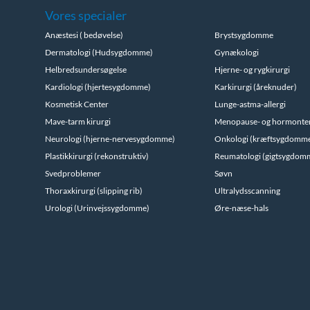
Vores specialer
Anæstesi ( bedøvelse)
Brystsygdomme
Dermatologi (Hudsygdomme)
Gynækologi
Helbredsundersøgelse
Hjerne- og rygkirurgi
Kardiologi (hjertesygdomme)
Karkirurgi (åreknuder)
Kosmetisk Center
Lunge-astma-allergi
Mave-tarm kirurgi
Menopause- og hormonte
Neurologi (hjerne-nervesygdomme)
Onkologi (kræftsygdomm
Plastikkirurgi (rekonstruktiv)
Reumatologi (gigtsygdom
Svedproblemer
Søvn
Thoraxkirurgi (slipping rib)
Ultralydsscanning
Urologi (Urinvejssygdomme)
Øre-næse-hals