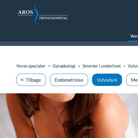
Vore
Vores specialer
Gynækologi
Smerter i underlivet
Vulv
Tilbage
Endometriose
Vulvodyni
Men