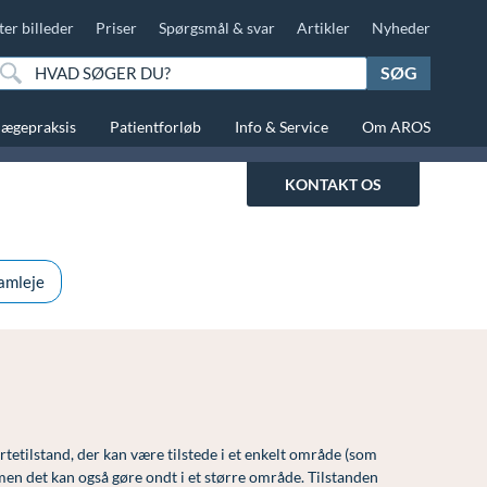
ter billeder
Priser
Spørgsmål & svar
Artikler
Nyheder
SØG
lægepraksis
Patientforløb
Info & Service
Om AROS
KONTAKT OS
amleje
tetilstand, der kan være tilstede i et enkelt område (som
en det kan også gøre ondt i et større område. Tilstanden