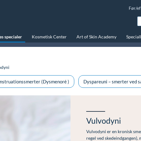
Før/ef
s specialer
Kosmetisk Center
Art of Skin Academy
Special
odyni
struationssmerter (Dysmenoré )
Dyspareuni – smerter ved s
Vulvodyni
Vulvodyni er en kronisk smer
regel ved skedeindgangen), m