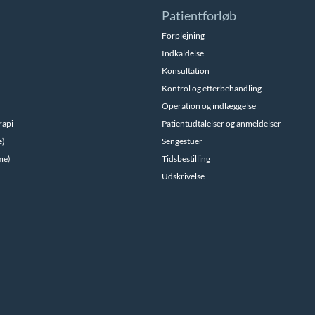
Patientforløb
Forplejning
Indkaldelse
Konsultation
Kontrol og efterbehandling
Operation og indlæggelse
rapi
Patientudtalelser og anmeldelser
e)
Sengestuer
me)
Tidsbestilling
Udskrivelse