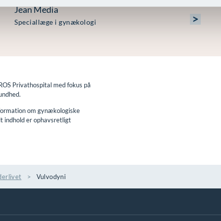
Jean Media
>
Speciallæge i gynækologi
AROS Privathospital med fokus på
sundhed.
information om gynækologiske
lt indhold er ophavsretligt
derlivet
Vulvodyni