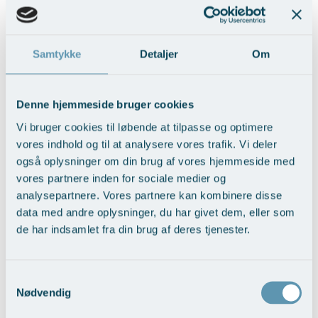
Modelopskrivning
Privathospitaler med virkning fra 2013 er alle patientbetalinger
Ar og strækmærker
Udskrivelse
Kontakt os & Find vej
Vores mål
underlagt et patientforsikringsgebyr på aktuelt 6%. Dette gebyr skal
Plasmaprodukter i æstetisk, kosmetisk og anti-
således tilføjes til alle angivne priser.
Uønsket hårvækst
Kvalitet og patienttilfredshed
aging medicin
Samtykke
Detaljer
Om
Til gengæld er alle vores patienter så forsikret under den offentlige
Hårtab
Nyttige links
Prisliste
Patienterstatning - modsat patienter, der vælger privat behandling
Aldersprægede håndrygge
Parkering og opladning på AROS Privathospital
på udenlandske hospitaler.
Skriv dig op
Denne hjemmeside bruger cookies
(Alle operationer er i fuld narkose og excl. overnatning og
Kropsforyngelse og opstramning
Persondatapolitik på AROS
vævsanalyse, med mindre at andet andet er angivet)
Vi bruger cookies til løbende at tilpasse og optimere
vores indhold og til at analysere vores trafik. Vi deler
Intim konturering/foryngelse
Rygepolitik
OPERATIONER - Næse og bihuler
også oplysninger om din brug af vores hjemmeside med
Mandlig genitalområde - forskønnelse
Samarbejde mellem specialer
vores partnere inden for sociale medier og
analysepartnere. Vores partnere kan kombinere disse
Kosmetisk Plastikkirurgi
Sengestuer
data med andre oplysninger, du har givet dem, eller som
Bihuleoperation
29.500,-
Kæbekirurgi
Standardbetingelser for privatbetalte
de har indsamlet fra din brug af deres tjenester.
Bedøvelse:
operationer
Skræddersyede dropbehandlinger
Operation af næseskillevæg
22.500,-
Ventetid i det offentlige - Frit sygehusvalg
Samtykkevalg
Før / efter billeder
Bedøvelse:
Nødvendig
Operation af næsemuslinger
19.500,-