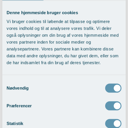
Modelopskrivning
Privathospitaler med virkning fra 2013 er alle patientbetalinger
Ar og strækmærker
Udskrivelse
Kontakt os & Find vej
Vores mål
underlagt et patientforsikringsgebyr på aktuelt 6%. Dette gebyr skal
Plasmaprodukter i æstetisk, kosmetisk og anti-
Denne hjemmeside bruger cookies
således tilføjes til alle angivne priser.
Uønsket hårvækst
Kvalitet og patienttilfredshed
aging medicin
Vi bruger cookies til løbende at tilpasse og optimere
Til gengæld er alle vores patienter så forsikret under den offentlige
Hårtab
Nyttige links
vores indhold og til at analysere vores trafik. Vi deler
Prisliste
Patienterstatning - modsat patienter, der vælger privat behandling
også oplysninger om din brug af vores hjemmeside med
Aldersprægede håndrygge
Parkering og opladning på AROS Privathospital
på udenlandske hospitaler.
Skriv dig op
vores partnere inden for sociale medier og
(Alle operationer er i fuld narkose og excl. overnatning og
Kropsforyngelse og opstramning
Persondatapolitik på AROS
analysepartnere. Vores partnere kan kombinere disse
vævsanalyse, med mindre at andet andet er angivet)
data med andre oplysninger, du har givet dem, eller som
Intim konturering/foryngelse
Rygepolitik
de har indsamlet fra din brug af deres tjenester.
Overnatning
Mandlig genitalområde - forskønnelse
Samarbejde mellem specialer
Kosmetisk Plastikkirurgi
Sengestuer
Samtykkevalg
Overnatning hvis ikke inkl. i pris
3.800,-
Nødvendig
Kæbekirurgi
Standardbetingelser for privatbetalte
Bedøvelse:
operationer
Skræddersyede dropbehandlinger
Præferencer
Ventetid i det offentlige - Frit sygehusvalg
Før / efter billeder
Se hele prislisten >
Statistik