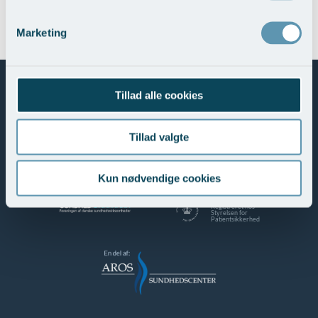
Du er her:
Vores specialer
Øre-næse-hals
Priser
Marketing
Overnatning
Tillad alle cookies
Mød os her
Tillad valgte
Kun nødvendige cookies
Registreret hos
Styrelsen for
Patientsikkerhed