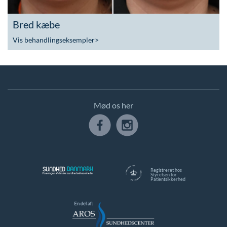
Bred kæbe
Vis behandlingseksempler
>
Mød os her
Registreret hos
Styrelsen for
Patientsikkerhed