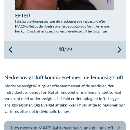
Øre-næse-hals
EFTER
I skråprojektionen ses især den restaurerede kæberand efter
MACS-løftet og den bedre overlæbeposition og form. Arrene er
her kun 3 mdr. efter operationen allerede socialt helt usynlige.
Nedre ansigtsløft kombineret med mellemansigtsløft
Moderne ansigtskirurgi er ofte sammensat af de moduler, der
individuelt er behov for. Ret almindeligt er mellemansigtet sunket
synkront med underansigtet. I så fald er det oplagt at løfte begge
ansigtsregioner. Også valget af teknikker i hver af de to regioner bør
varieres efter det individuelle behov.
Læs mere om
MACS-løft(short scar) ansigt- halsløft