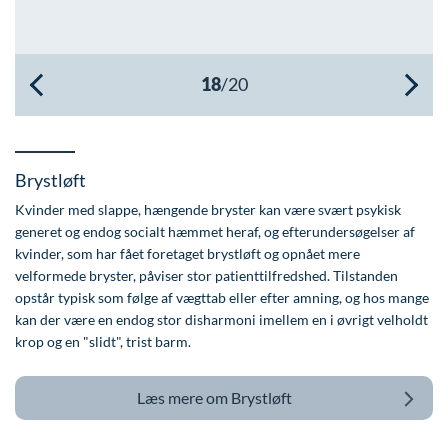
Øre-næse-hals
Brystløft
Kvinder med slappe, hængende bryster kan være svært psykisk
generet og endog socialt hæmmet heraf, og efterundersøgelser af
kvinder, som har fået foretaget brystløft og opnået mere
velformede bryster, påviser stor patienttilfredshed. Tilstanden
opstår typisk som følge af vægttab eller efter amning, og hos mange
kan der være en endog stor disharmoni imellem en i øvrigt velholdt
krop og en "slidt", trist barm.
Læs mere om
Brystløft