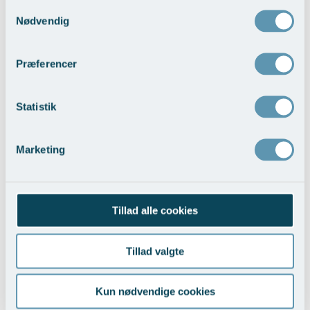
Samtykkevalg
Nødvendig
Rekonstruktion med protese og lapplastik
Præferencer
Vis behandlingseksempler
>
Statistik
Marketing
Tillad alle cookies
Rekonstruktion med eget væv
Tillad valgte
Vis behandlingseksempler
>
Kun nødvendige cookies