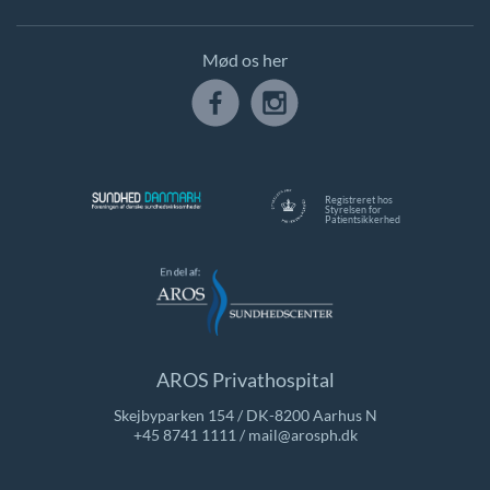
Mød os her
Registreret hos
Styrelsen for
Patientsikkerhed
AROS Privathospital
Skejbyparken 154 / DK-8200 Aarhus N
+45 8741 1111
/
mail@arosph.dk