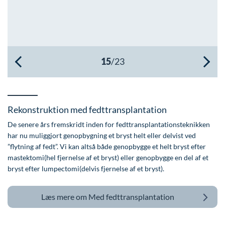
Øre-næse-hals
Rekonstruktion med fedttransplantation
De senere års fremskridt inden for fedttransplantationsteknikken
har nu muliggjort genopbygning et bryst helt eller delvist ved
”flytning af fedt”. Vi kan altså både genopbygge et helt bryst efter
mastektomi(hel fjernelse af et bryst) eller genopbygge en del af et
bryst efter lumpectomi(delvis fjernelse af et bryst).
Læs mere om
Med fedttransplantation