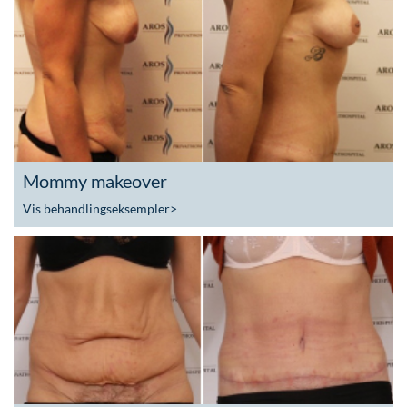
Mommy makeover
Vis behandlingseksempler
>