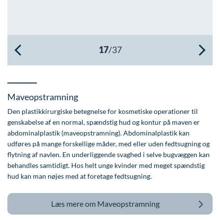
Øre-næse-hals
Maveopstramning
Den plastikkirurgiske betegnelse for kosmetiske operationer til
genskabelse af en normal, spændstig hud og kontur på maven er
abdominalplastik (maveopstramning). Abdominalplastik kan
udføres på mange forskellige måder, med eller uden fedtsugning og
flytning af navlen. En underliggende svaghed i selve bugvæggen kan
behandles samtidigt. Hos helt unge kvinder med meget spændstig
hud kan man nøjes med at foretage fedtsugning.
Læs mere om
Maveopstramning