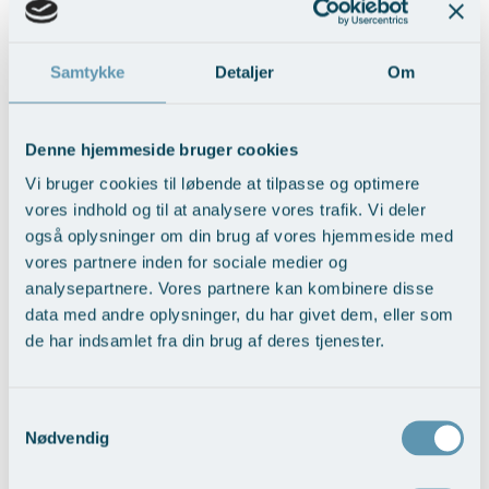
Samtykke
Detaljer
Om
Løft af balder og lår – Tangaløft
Vis behandlingseksempler
>
Denne hjemmeside bruger cookies
Vi bruger cookies til løbende at tilpasse og optimere
vores indhold og til at analysere vores trafik. Vi deler
også oplysninger om din brug af vores hjemmeside med
vores partnere inden for sociale medier og
analysepartnere. Vores partnere kan kombinere disse
data med andre oplysninger, du har givet dem, eller som
de har indsamlet fra din brug af deres tjenester.
Udjævning af kropskontur med
Samtykkevalg
fedttransplantation
Nødvendig
Vis behandlingseksempler
>