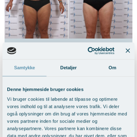
Løft af inderlår - minitangaløft
Vis behandlingseksempler
>
Samtykke
Detaljer
Om
Denne hjemmeside bruger cookies
Vi bruger cookies til løbende at tilpasse og optimere
vores indhold og til at analysere vores trafik. Vi deler
også oplysninger om din brug af vores hjemmeside med
vores partnere inden for sociale medier og
Løft af balder og lår – Tangaløft
analysepartnere. Vores partnere kan kombinere disse
data med andre oplysninger, du har givet dem, eller som
Vis behandlingseksempler
>