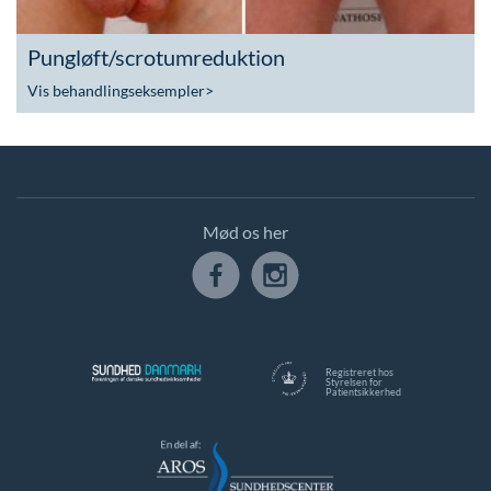
Pungløft/scrotumreduktion
Vis behandlingseksempler
>
Mød os her
Registreret hos
Styrelsen for
Patientsikkerhed