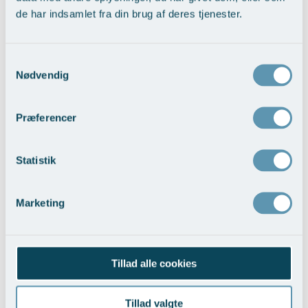
de har indsamlet fra din brug af deres tjenester.
Samtykkevalg
Nødvendig
Præferencer
Udjævning af kropskontur med
Statistik
fedttransplantation
Vis behandlingseksempler
>
Marketing
Tillad alle cookies
Tillad valgte