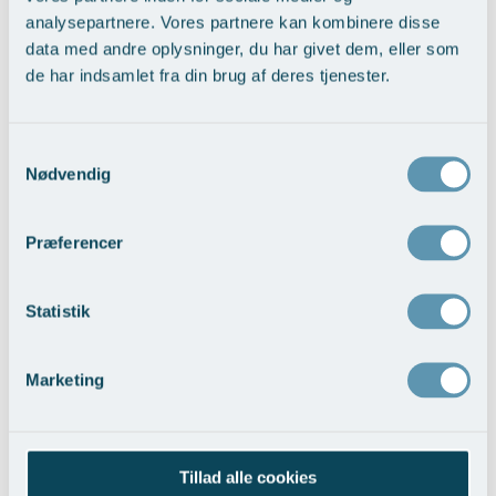
analysepartnere. Vores partnere kan kombinere disse
data med andre oplysninger, du har givet dem, eller som
de har indsamlet fra din brug af deres tjenester.
Vælg behandling...
Samtykkevalg
Nødvendig
Præferencer
Statistik
Læbeforstørrelse/ læbeform korrektion med
filler
Marketing
Vis behandlingseksempler
>
Tillad alle cookies