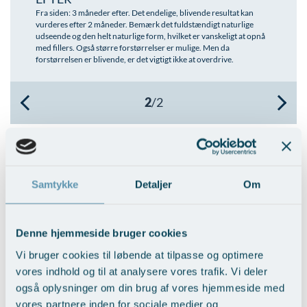
Fra siden: 3 måneder efter. Det endelige, blivende resultat kan
Øre-næse-hals
vurderes efter 2 måneder. Bemærk det fuldstændigt naturlige
udseende og den helt naturlige form, hvilket er vanskeligt at opnå
med fillers. Også større forstørrelser er mulige. Men da
forstørrelsen er blivende, er det vigtigt ikke at overdrive.
Læbeforstørrelse med fedttransplantation
Samtykke
Detaljer
Om
Der er stor forskel på læbers størrelse og form, og med alderen sker
der dels det, at læberne bliver smallere dels at overlæben synker,
dvs. at hudstykket imellem næsen og overlæben bliver bredere,
Denne hjemmeside bruger cookies
hvilket får overlæben til at syne endnu mindre. For de fleste med
ønske om læbeforstørrelse er det derfor overlæben, som er mest
Vi bruger cookies til løbende at tilpasse og optimere
trængende.
vores indhold og til at analysere vores trafik. Vi deler
også oplysninger om din brug af vores hjemmeside med
Læs mere om
Læbeforstørrelse
vores partnere inden for sociale medier og