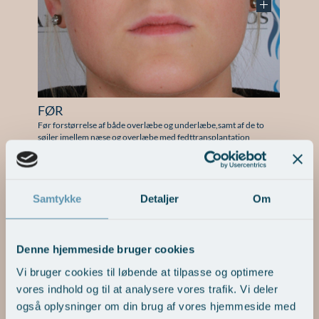
FØR
Før forstørrelse af både overlæbe og underlæbe,samt af de to
søjler imellem næse og overlæbe med fedttransplantation
F
a
f
Samtykke
Detaljer
Om
Denne hjemmeside bruger cookies
Vi bruger cookies til løbende at tilpasse og optimere
vores indhold og til at analysere vores trafik. Vi deler
EFTER
også oplysninger om din brug af vores hjemmeside med
Det endelige, blivende resultat kan vurderes efter 2 måneder.