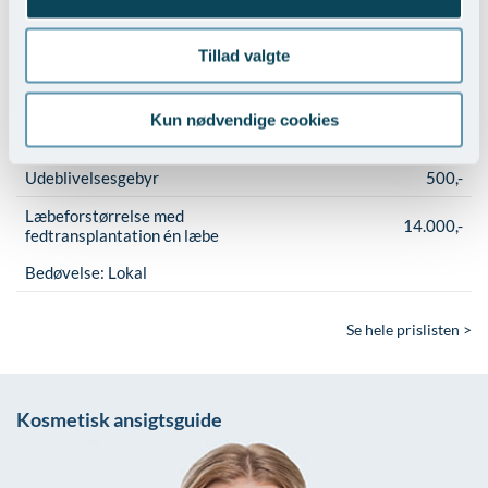
Tillad valgte
Kosmetisk konsultation pr. påbegyndt
800,-
time
Kun nødvendige cookies
Konsultation for tidligere opererede
400,-
patienter med nyt operationsønske
Udeblivelsesgebyr
500,-
Læbeforstørrelse med
14.000,-
fedtransplantation én læbe
Bedøvelse:
Lokal
Se hele prislisten >
Kosmetisk ansigtsguide