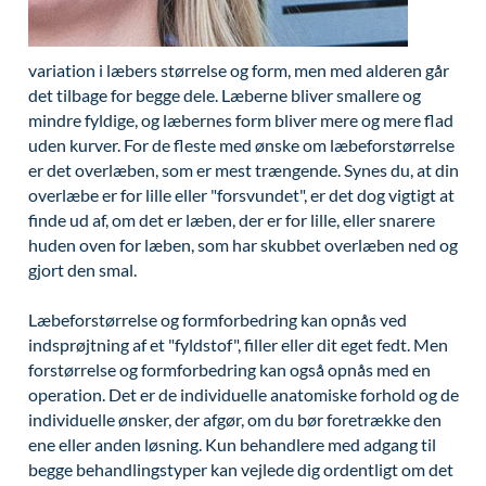
Modelopskrivning
Lunge-astma-allergi
Udskrivelse
Kontakt os & Find vej
Vores mål
Plasmaprodukter i æstetisk, kosmetisk og anti-
Mave-tarm kirurgi
Kvalitet og patienttilfredshed
variation i læbers størrelse og form, men med alderen går
aging medicin
det tilbage for begge dele. Læberne bliver smallere og
Menopause- og hormonterapi
Nyttige links
Prisliste
mindre fyldige, og læbernes form bliver mere og mere flad
Neurologi (hjerne-nervesygdomme)
Parkering og opladning på AROS Privathospital
uden kurver. For de fleste med ønske om læbeforstørrelse
Skriv dig op
er det overlæben, som er mest trængende. Synes du, at din
Onkologi (kræftsygdomme)
Persondatapolitik på AROS
overlæbe er for lille eller "forsvundet", er det dog vigtigt at
finde ud af, om det er læben, der er for lille, eller snarere
Plastikkirurgi (rekonstruktiv)
Rygepolitik
huden oven for læben, som har skubbet overlæben ned og
Reumatologi (gigtsygdomme)
Samarbejde mellem specialer
gjort den smal.
Svedproblemer
Sengestuer
Læbeforstørrelse og formforbedring kan opnås ved
indsprøjtning af et "fyldstof", filler eller dit eget fedt. Men
Søvn
Standardbetingelser for privatbetalte
forstørrelse og formforbedring kan også opnås med en
operationer
Thoraxkirurgi (slipping rib)
operation. Det er de individuelle anatomiske forhold og de
Ventetid i det offentlige - Frit sygehusvalg
individuelle ønsker, der afgør, om du bør foretrække den
Ultralydsscanning
ene eller anden løsning. Kun behandlere med adgang til
begge behandlingstyper kan vejlede dig ordentligt om det
Urologi (Urinvejssygdomme)