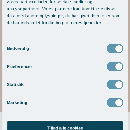
vores partnere inden for sociale medier og
Bemærk det fuldstændigt naturlige udseende og den helt
naturlige form, hvilket er vanskeligt at opnå med fillers. Også
analysepartnere. Vores partnere kan kombinere disse
større forstørrelser er mulige. Men da forstørrelsen er blivende,
data med andre oplysninger, du har givet dem, eller som
er det vigtigt ikke at overdrive
de har indsamlet fra din brug af deres tjenester.
F
v
Samtykkevalg
å
u
Nødvendig
m
f
Præferencer
Statistik
Se alle før/efter billeder her
Marketing
Priser
Tillad alle cookies