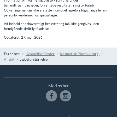
information om kosmetisk plastikkirurgi, herunder
behandlingsmuligheder, forventede resultater, risici og forløb.
Oplysningerne kan ikke erstatte individuel lægelig rådgivning eller en
personlig vurdering hos speciallæge.
Alt indhold er ophavsretligt beskyttet og må ikke gengives uden
forudgående skriftlig tilladelse.
Opdateret: 27. mar. 2026
Du er her:
Kosmetisk Center
Kosmetisk Plastikkirurgi
Ansigt
Læbeforstørrelse
Mød os her