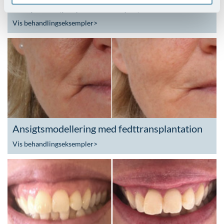
Sculptra® (poly-L-mælkesyre)
Vis behandlingseksempler
>
Ansigtsmodellering med fedttransplantation
Vis behandlingseksempler
>