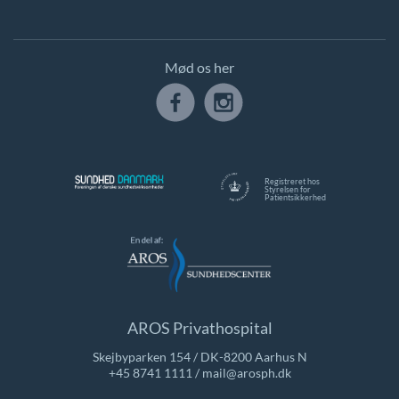
Mød os her
Registreret hos
Styrelsen for
Patientsikkerhed
AROS Privathospital
Skejbyparken 154 / DK-8200 Aarhus N
+45 8741 1111
/
mail@arosph.dk