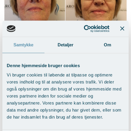
IPL laser behandling
Samtykke
Detaljer
Om
Vis behandlingseksempler
>
Denne hjemmeside bruger cookies
Vi bruger cookies til løbende at tilpasse og optimere
vores indhold og til at analysere vores trafik. Vi deler
også oplysninger om din brug af vores hjemmeside med
vores partnere inden for sociale medier og
analysepartnere. Vores partnere kan kombinere disse
data med andre oplysninger, du har givet dem, eller som
de har indsamlet fra din brug af deres tjenester.
Rynkebehandling med Fraktioneret CO2 -
laser