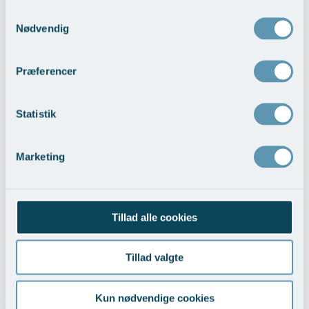
Vis behandlingseksempler
>
Samtykkevalg
Nødvendig
Præferencer
Statistik
Rynkebehandling med Ablativ CO2-laser
Marketing
Vis behandlingseksempler
>
Tillad alle cookies
Tillad valgte
Kun nødvendige cookies